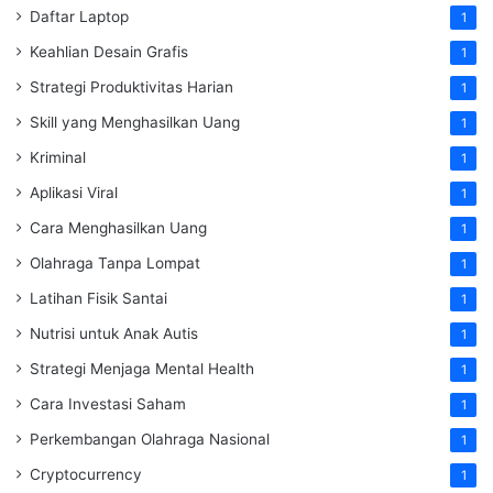
Daftar Laptop
1
Keahlian Desain Grafis
1
Strategi Produktivitas Harian
1
Skill yang Menghasilkan Uang
1
Kriminal
1
Aplikasi Viral
1
Cara Menghasilkan Uang
1
Olahraga Tanpa Lompat
1
Latihan Fisik Santai
1
Nutrisi untuk Anak Autis
1
Strategi Menjaga Mental Health
1
Cara Investasi Saham
1
Perkembangan Olahraga Nasional
1
Cryptocurrency
1