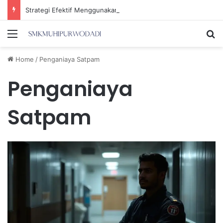
Strategi Efektif Menggunakan Media Sosial untuk Menghemat Waktu Berharga Anda
Menu
Se
Home
/
Penganiaya Satpam
Penganiaya
Satpam