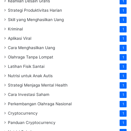
Keahlian Desain Grafis
1
Strategi Produktivitas Harian
1
Skill yang Menghasilkan Uang
1
Kriminal
1
Aplikasi Viral
1
Cara Menghasilkan Uang
1
Olahraga Tanpa Lompat
1
Latihan Fisik Santai
1
Nutrisi untuk Anak Autis
1
Strategi Menjaga Mental Health
1
Cara Investasi Saham
1
Perkembangan Olahraga Nasional
1
Cryptocurrency
1
Panduan Cryptocurrency
1