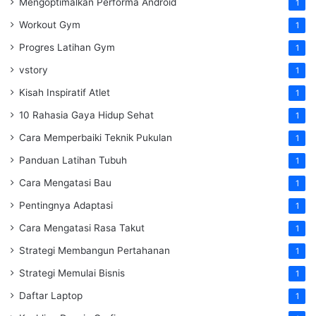
Mengoptimalkan Performa Android
1
Workout Gym
1
Progres Latihan Gym
1
vstory
1
Kisah Inspiratif Atlet
1
10 Rahasia Gaya Hidup Sehat
1
Cara Memperbaiki Teknik Pukulan
1
Panduan Latihan Tubuh
1
Cara Mengatasi Bau
1
Pentingnya Adaptasi
1
Cara Mengatasi Rasa Takut
1
Strategi Membangun Pertahanan
1
Strategi Memulai Bisnis
1
Daftar Laptop
1