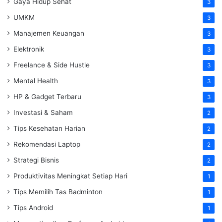
Gaya Hidup Sehat
3
UMKM
3
Manajemen Keuangan
3
Elektronik
3
Freelance & Side Hustle
3
Mental Health
3
HP & Gadget Terbaru
3
Investasi & Saham
2
Tips Kesehatan Harian
2
Rekomendasi Laptop
2
Strategi Bisnis
2
Produktivitas Meningkat Setiap Hari
1
Tips Memilih Tas Badminton
1
Tips Android
1