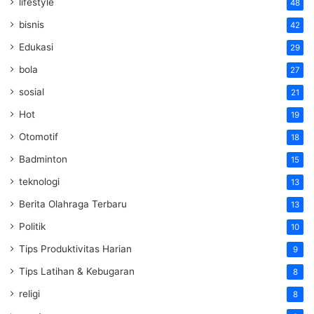
lifestyle
48
bisnis
42
Edukasi
29
bola
27
sosial
21
Hot
19
Otomotif
18
Badminton
15
teknologi
13
Berita Olahraga Terbaru
13
Politik
10
Tips Produktivitas Harian
9
Tips Latihan & Kebugaran
8
religi
8