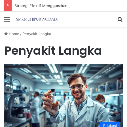
Strategi Efektif Menggunakan Media Sosial untuk Menghemat Waktu Berharga Anda
Menu
Se
Home
/
Penyakit Langka
Penyakit Langka
Edukasi