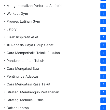
Mengoptimalkan Performa Android
1
Workout Gym
1
Progres Latihan Gym
1
vstory
1
Kisah Inspiratif Atlet
1
10 Rahasia Gaya Hidup Sehat
1
Cara Memperbaiki Teknik Pukulan
1
Panduan Latihan Tubuh
1
Cara Mengatasi Bau
1
Pentingnya Adaptasi
1
Cara Mengatasi Rasa Takut
1
Strategi Membangun Pertahanan
1
Strategi Memulai Bisnis
1
Daftar Laptop
1