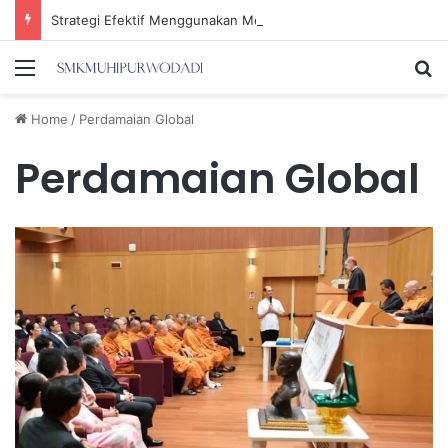
Strategi Efektif Menggunakan Media Sosial untuk Menghemat Waktu Berharga Anda
Menu
Se
Home
/
Perdamaian Global
Perdamaian Global