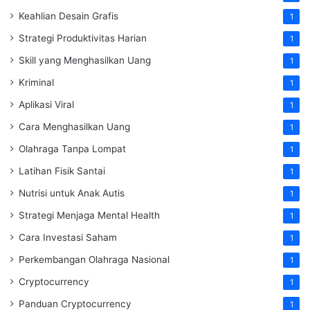
Keahlian Desain Grafis
1
Strategi Produktivitas Harian
1
Skill yang Menghasilkan Uang
1
Kriminal
1
Aplikasi Viral
1
Cara Menghasilkan Uang
1
Olahraga Tanpa Lompat
1
Latihan Fisik Santai
1
Nutrisi untuk Anak Autis
1
Strategi Menjaga Mental Health
1
Cara Investasi Saham
1
Perkembangan Olahraga Nasional
1
Cryptocurrency
1
Panduan Cryptocurrency
1