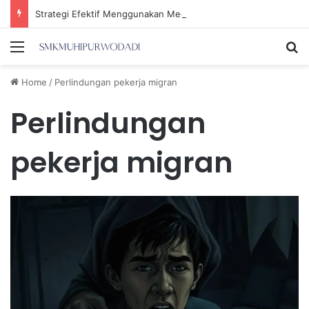
Strategi Efektif Menggunakan Media Sosial untuk Menghemat Waktu Berharga Anda
Menu
Se
Home
/
Perlindungan pekerja migran
Perlindungan
pekerja migran