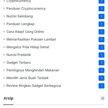
Cryptocurrency
1
Panduan Cryptocurrency
1
Nutrisi Seimbang
1
Panduan Lengkap
1
Cara Adapt Uang Online
1
Memanfaatkan Pukulan Lambat
1
Mengatur Pola Hidup Sehat
1
Nutrisi Prebiotik
1
Gadget Terbaru
1
Pentingnya Menghindari Makanan
1
Memilih Jenis Buah Terbaik
1
Review Ringkas Gadget Serbaguna
1
Arsip