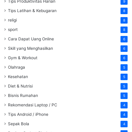
Tips Produktivitas Harian
9
Tips Latihan & Kebugaran
8
religi
8
sport
8
Cara Dapat Uang Online
6
Skill yang Menghasilkan
6
Gym & Workout
6
Olahraga
5
Kesehatan
5
Diet & Nutrisi
5
Bisnis Rumahan
5
Rekomendasi Laptop / PC
4
Tips Android / iPhone
4
Sepak Bola
4