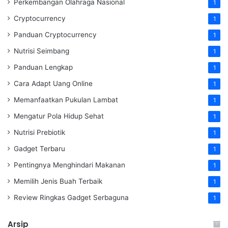
Perkembangan Olahraga Nasional
1
Cryptocurrency
1
Panduan Cryptocurrency
1
Nutrisi Seimbang
1
Panduan Lengkap
1
Cara Adapt Uang Online
1
Memanfaatkan Pukulan Lambat
1
Mengatur Pola Hidup Sehat
1
Nutrisi Prebiotik
1
Gadget Terbaru
1
Pentingnya Menghindari Makanan
1
Memilih Jenis Buah Terbaik
1
Review Ringkas Gadget Serbaguna
1
Arsip