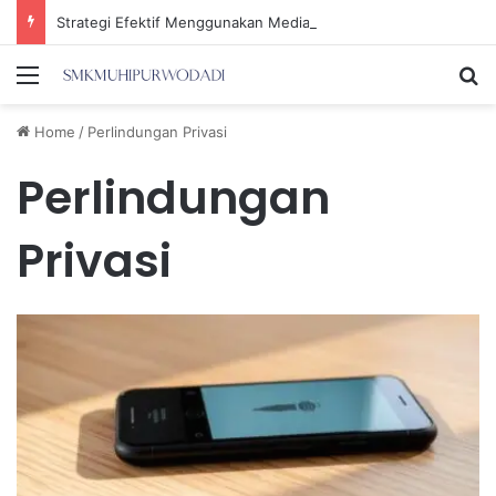
Strategi Efektif Menggunakan Media Sosial untuk Menghemat Waktu Berharga Anda
Menu
Se
Home
/
Perlindungan Privasi
Perlindungan
Privasi