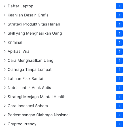
Daftar Laptop
1
Keahlian Desain Grafis
1
Strategi Produktivitas Harian
1
Skill yang Menghasilkan Uang
1
Kriminal
1
Aplikasi Viral
1
Cara Menghasilkan Uang
1
Olahraga Tanpa Lompat
1
Latihan Fisik Santai
1
Nutrisi untuk Anak Autis
1
Strategi Menjaga Mental Health
1
Cara Investasi Saham
1
Perkembangan Olahraga Nasional
1
Cryptocurrency
1