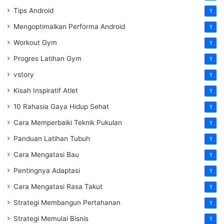
Tips Android
1
Mengoptimalkan Performa Android
1
Workout Gym
1
Progres Latihan Gym
1
vstory
1
Kisah Inspiratif Atlet
1
10 Rahasia Gaya Hidup Sehat
1
Cara Memperbaiki Teknik Pukulan
1
Panduan Latihan Tubuh
1
Cara Mengatasi Bau
1
Pentingnya Adaptasi
1
Cara Mengatasi Rasa Takut
1
Strategi Membangun Pertahanan
1
Strategi Memulai Bisnis
1