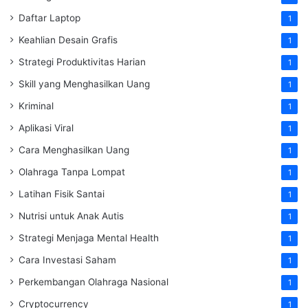
Daftar Laptop
1
Keahlian Desain Grafis
1
Strategi Produktivitas Harian
1
Skill yang Menghasilkan Uang
1
Kriminal
1
Aplikasi Viral
1
Cara Menghasilkan Uang
1
Olahraga Tanpa Lompat
1
Latihan Fisik Santai
1
Nutrisi untuk Anak Autis
1
Strategi Menjaga Mental Health
1
Cara Investasi Saham
1
Perkembangan Olahraga Nasional
1
Cryptocurrency
1