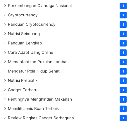
Perkembangan Olahraga Nasional
1
Cryptocurrency
1
Panduan Cryptocurrency
1
Nutrisi Seimbang
1
Panduan Lengkap
1
Cara Adapt Uang Online
1
Memanfaatkan Pukulan Lambat
1
Mengatur Pola Hidup Sehat
1
Nutrisi Prebiotik
1
Gadget Terbaru
1
Pentingnya Menghindari Makanan
1
Memilih Jenis Buah Terbaik
1
Review Ringkas Gadget Serbaguna
1