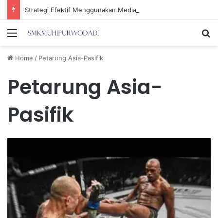
Strategi Efektif Menggunakan Media Sosial untuk Menghemat Waktu Berharga Anda
Menu
Se
Home
/
Petarung Asia-Pasifik
Petarung Asia-
Pasifik