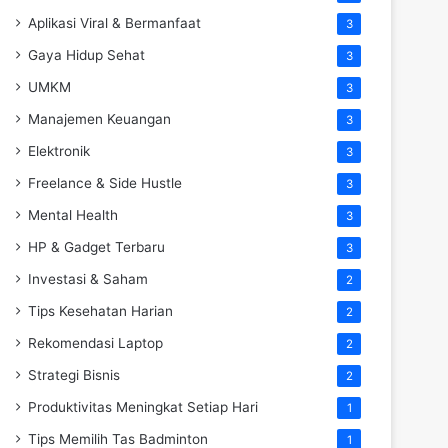
Aplikasi Viral & Bermanfaat
3
Gaya Hidup Sehat
3
UMKM
3
Manajemen Keuangan
3
Elektronik
3
Freelance & Side Hustle
3
Mental Health
3
HP & Gadget Terbaru
3
Investasi & Saham
2
Tips Kesehatan Harian
2
Rekomendasi Laptop
2
Strategi Bisnis
2
Produktivitas Meningkat Setiap Hari
1
Tips Memilih Tas Badminton
1