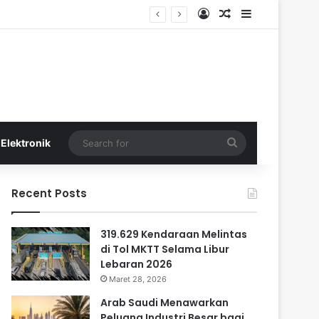
Log In
Random Article
Sidebar
Search
Elektronik
for
Recent Posts
319.629 Kendaraan Melintas
di Tol MKTT Selama Libur
Lebaran 2026
Maret 28, 2026
Arab Saudi Menawarkan
Peluang Industri Besar bagi