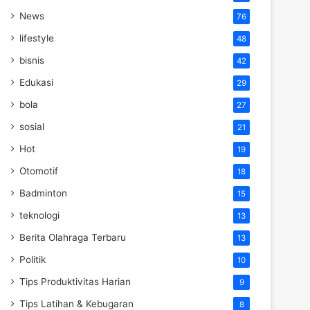
News
76
lifestyle
48
bisnis
42
Edukasi
29
bola
27
sosial
21
Hot
19
Otomotif
18
Badminton
15
teknologi
13
Berita Olahraga Terbaru
13
Politik
10
Tips Produktivitas Harian
9
Tips Latihan & Kebugaran
8