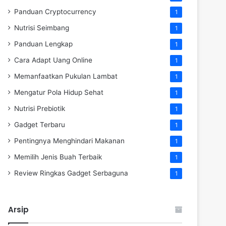
Panduan Cryptocurrency
1
Nutrisi Seimbang
1
Panduan Lengkap
1
Cara Adapt Uang Online
1
Memanfaatkan Pukulan Lambat
1
Mengatur Pola Hidup Sehat
1
Nutrisi Prebiotik
1
Gadget Terbaru
1
Pentingnya Menghindari Makanan
1
Memilih Jenis Buah Terbaik
1
Review Ringkas Gadget Serbaguna
1
Arsip