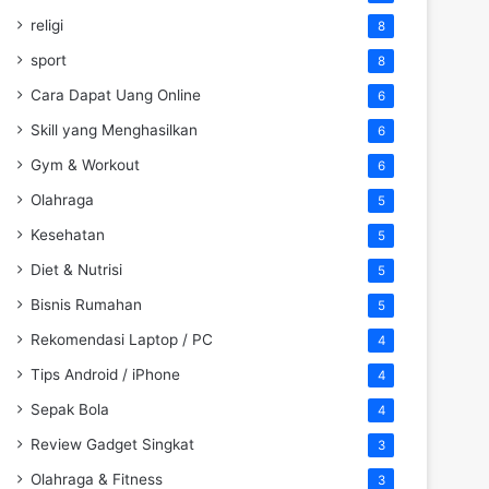
religi
8
sport
8
Cara Dapat Uang Online
6
Skill yang Menghasilkan
6
Gym & Workout
6
Olahraga
5
Kesehatan
5
Diet & Nutrisi
5
Bisnis Rumahan
5
Rekomendasi Laptop / PC
4
Tips Android / iPhone
4
Sepak Bola
4
Review Gadget Singkat
3
Olahraga & Fitness
3