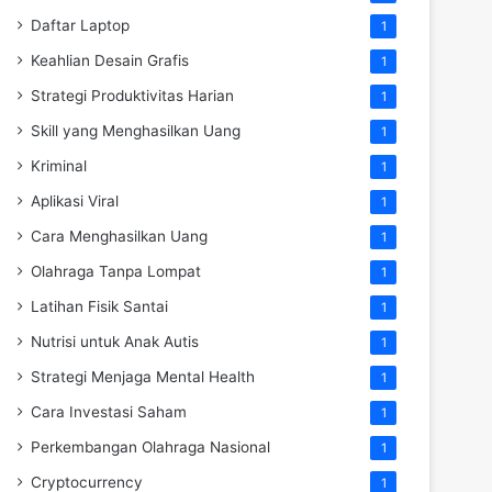
Daftar Laptop
1
Keahlian Desain Grafis
1
Strategi Produktivitas Harian
1
Skill yang Menghasilkan Uang
1
Kriminal
1
Aplikasi Viral
1
Cara Menghasilkan Uang
1
Olahraga Tanpa Lompat
1
Latihan Fisik Santai
1
Nutrisi untuk Anak Autis
1
Strategi Menjaga Mental Health
1
Cara Investasi Saham
1
Perkembangan Olahraga Nasional
1
Cryptocurrency
1