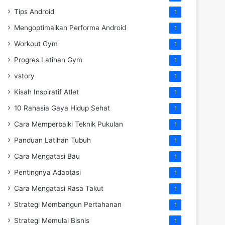
Tips Android
1
Mengoptimalkan Performa Android
1
Workout Gym
1
Progres Latihan Gym
1
vstory
1
Kisah Inspiratif Atlet
1
10 Rahasia Gaya Hidup Sehat
1
Cara Memperbaiki Teknik Pukulan
1
Panduan Latihan Tubuh
1
Cara Mengatasi Bau
1
Pentingnya Adaptasi
1
Cara Mengatasi Rasa Takut
1
Strategi Membangun Pertahanan
1
Strategi Memulai Bisnis
1