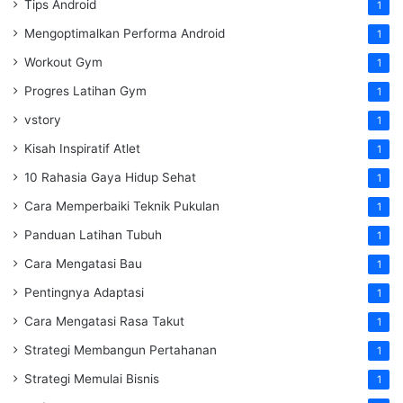
Tips Android
1
Mengoptimalkan Performa Android
1
Workout Gym
1
Progres Latihan Gym
1
vstory
1
Kisah Inspiratif Atlet
1
10 Rahasia Gaya Hidup Sehat
1
Cara Memperbaiki Teknik Pukulan
1
Panduan Latihan Tubuh
1
Cara Mengatasi Bau
1
Pentingnya Adaptasi
1
Cara Mengatasi Rasa Takut
1
Strategi Membangun Pertahanan
1
Strategi Memulai Bisnis
1