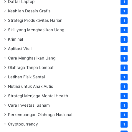
Daftar Laptop
1
Keahlian Desain Grafis
1
Strategi Produktivitas Harian
1
Skill yang Menghasilkan Uang
1
Kriminal
1
Aplikasi Viral
1
Cara Menghasilkan Uang
1
Olahraga Tanpa Lompat
1
Latihan Fisik Santai
1
Nutrisi untuk Anak Autis
1
Strategi Menjaga Mental Health
1
Cara Investasi Saham
1
Perkembangan Olahraga Nasional
1
Cryptocurrency
1