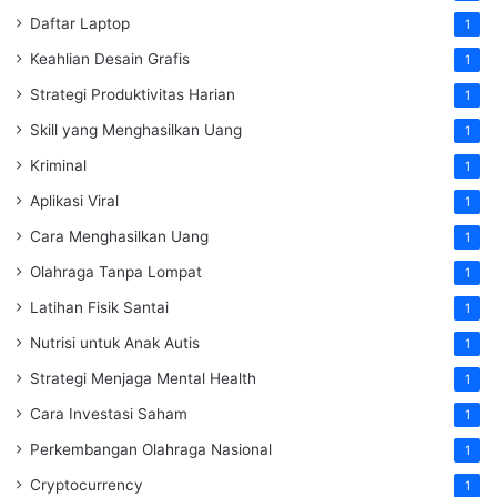
Daftar Laptop
1
Keahlian Desain Grafis
1
Strategi Produktivitas Harian
1
Skill yang Menghasilkan Uang
1
Kriminal
1
Aplikasi Viral
1
Cara Menghasilkan Uang
1
Olahraga Tanpa Lompat
1
Latihan Fisik Santai
1
Nutrisi untuk Anak Autis
1
Strategi Menjaga Mental Health
1
Cara Investasi Saham
1
Perkembangan Olahraga Nasional
1
Cryptocurrency
1