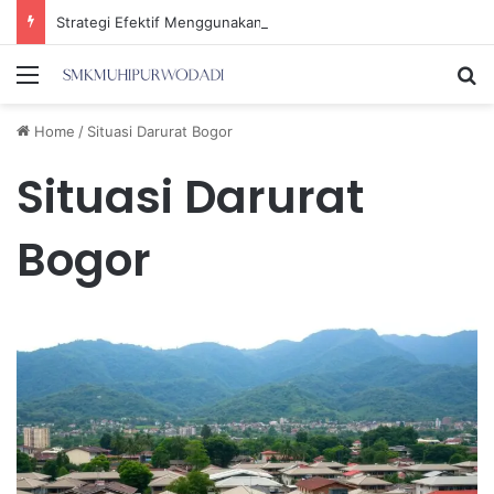
Strategi Efektif Menggunakan Media Sosial untuk Menghemat Waktu Berharga Anda
Menu
Se
Home
/
Situasi Darurat Bogor
Situasi Darurat
Bogor