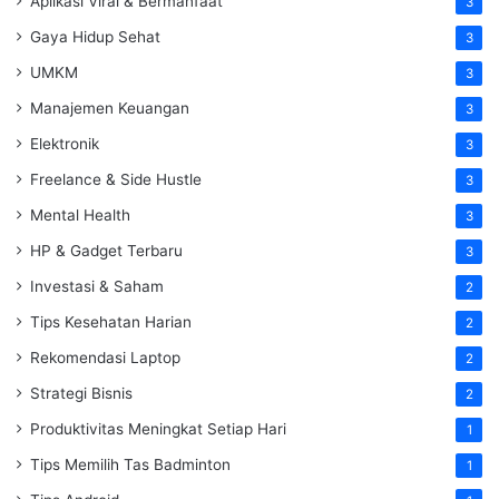
Aplikasi Viral & Bermanfaat
3
Gaya Hidup Sehat
3
UMKM
3
Manajemen Keuangan
3
Elektronik
3
Freelance & Side Hustle
3
Mental Health
3
HP & Gadget Terbaru
3
Investasi & Saham
2
Tips Kesehatan Harian
2
Rekomendasi Laptop
2
Strategi Bisnis
2
Produktivitas Meningkat Setiap Hari
1
Tips Memilih Tas Badminton
1