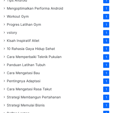
Tips Android
1
Mengoptimalkan Performa Android
1
Workout Gym
1
Progres Latihan Gym
1
vstory
1
Kisah Inspiratif Atlet
1
10 Rahasia Gaya Hidup Sehat
1
Cara Memperbaiki Teknik Pukulan
1
Panduan Latihan Tubuh
1
Cara Mengatasi Bau
1
Pentingnya Adaptasi
1
Cara Mengatasi Rasa Takut
1
Strategi Membangun Pertahanan
1
Strategi Memulai Bisnis
1