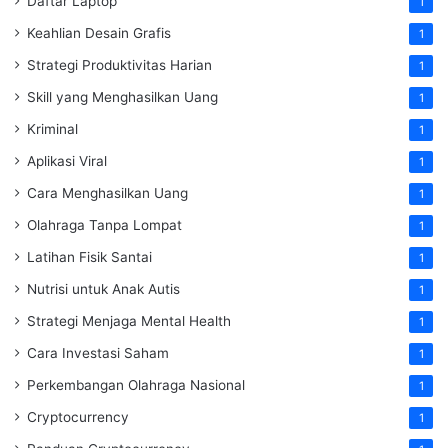
Daftar Laptop
1
Keahlian Desain Grafis
1
Strategi Produktivitas Harian
1
Skill yang Menghasilkan Uang
1
Kriminal
1
Aplikasi Viral
1
Cara Menghasilkan Uang
1
Olahraga Tanpa Lompat
1
Latihan Fisik Santai
1
Nutrisi untuk Anak Autis
1
Strategi Menjaga Mental Health
1
Cara Investasi Saham
1
Perkembangan Olahraga Nasional
1
Cryptocurrency
1