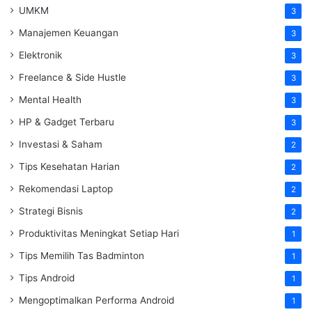
UMKM
3
Manajemen Keuangan
3
Elektronik
3
Freelance & Side Hustle
3
Mental Health
3
HP & Gadget Terbaru
3
Investasi & Saham
2
Tips Kesehatan Harian
2
Rekomendasi Laptop
2
Strategi Bisnis
2
Produktivitas Meningkat Setiap Hari
1
Tips Memilih Tas Badminton
1
Tips Android
1
Mengoptimalkan Performa Android
1