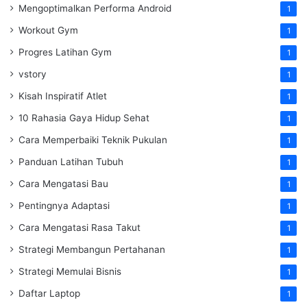
Mengoptimalkan Performa Android
1
Workout Gym
1
Progres Latihan Gym
1
vstory
1
Kisah Inspiratif Atlet
1
10 Rahasia Gaya Hidup Sehat
1
Cara Memperbaiki Teknik Pukulan
1
Panduan Latihan Tubuh
1
Cara Mengatasi Bau
1
Pentingnya Adaptasi
1
Cara Mengatasi Rasa Takut
1
Strategi Membangun Pertahanan
1
Strategi Memulai Bisnis
1
Daftar Laptop
1