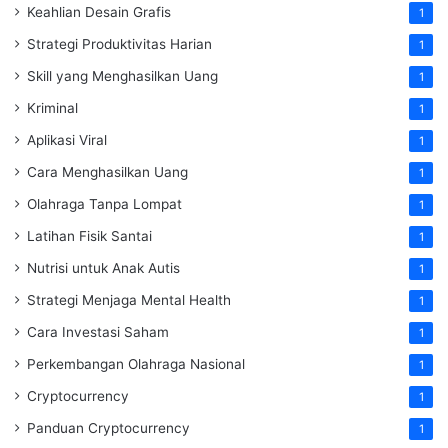
Keahlian Desain Grafis
1
Strategi Produktivitas Harian
1
Skill yang Menghasilkan Uang
1
Kriminal
1
Aplikasi Viral
1
Cara Menghasilkan Uang
1
Olahraga Tanpa Lompat
1
Latihan Fisik Santai
1
Nutrisi untuk Anak Autis
1
Strategi Menjaga Mental Health
1
Cara Investasi Saham
1
Perkembangan Olahraga Nasional
1
Cryptocurrency
1
Panduan Cryptocurrency
1