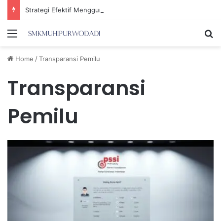
Strategi Efektif Menggunakan Media Sosial untuk Menghemat Waktu Berharga Anda
Menu
Se
Home
/
Transparansi Pemilu
Transparansi
Pemilu