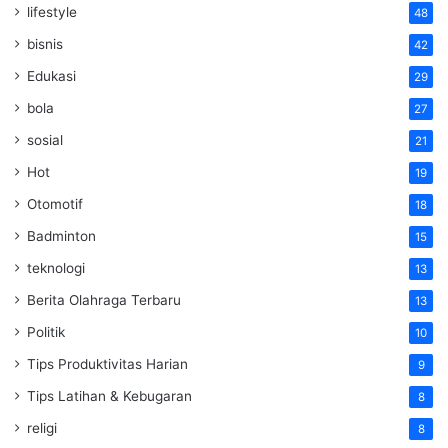
lifestyle
48
bisnis
42
Edukasi
29
bola
27
sosial
21
Hot
19
Otomotif
18
Badminton
15
teknologi
13
Berita Olahraga Terbaru
13
Politik
10
Tips Produktivitas Harian
9
Tips Latihan & Kebugaran
8
religi
8