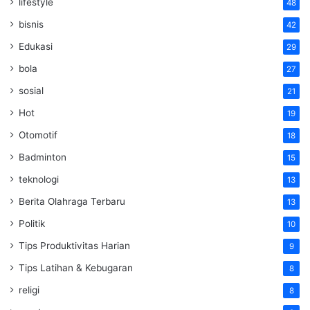
lifestyle
48
bisnis
42
Edukasi
29
bola
27
sosial
21
Hot
19
Otomotif
18
Badminton
15
teknologi
13
Berita Olahraga Terbaru
13
Politik
10
Tips Produktivitas Harian
9
Tips Latihan & Kebugaran
8
religi
8