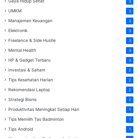
Gaya Hidup Sehat
3
UMKM
3
Manajemen Keuangan
3
Elektronik
3
Freelance & Side Hustle
3
Mental Health
3
HP & Gadget Terbaru
3
Investasi & Saham
2
Tips Kesehatan Harian
2
Rekomendasi Laptop
2
Strategi Bisnis
2
Produktivitas Meningkat Setiap Hari
1
Tips Memilih Tas Badminton
1
Tips Android
1