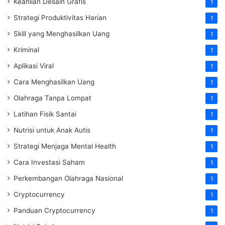
Keahlian Desain Grafis
1
Strategi Produktivitas Harian
1
Skill yang Menghasilkan Uang
1
Kriminal
1
Aplikasi Viral
1
Cara Menghasilkan Uang
1
Olahraga Tanpa Lompat
1
Latihan Fisik Santai
1
Nutrisi untuk Anak Autis
1
Strategi Menjaga Mental Health
1
Cara Investasi Saham
1
Perkembangan Olahraga Nasional
1
Cryptocurrency
1
Panduan Cryptocurrency
1