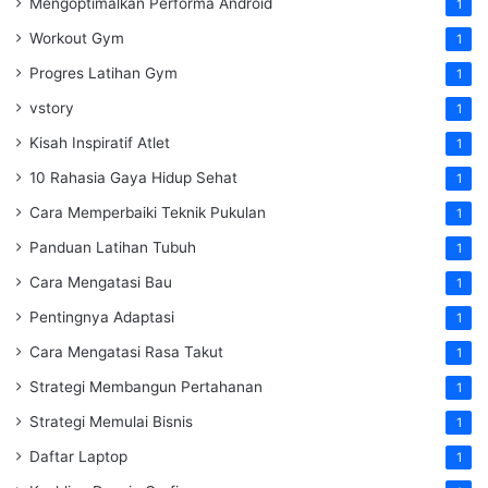
Mengoptimalkan Performa Android
1
Workout Gym
1
Progres Latihan Gym
1
vstory
1
Kisah Inspiratif Atlet
1
10 Rahasia Gaya Hidup Sehat
1
Cara Memperbaiki Teknik Pukulan
1
Panduan Latihan Tubuh
1
Cara Mengatasi Bau
1
Pentingnya Adaptasi
1
Cara Mengatasi Rasa Takut
1
Strategi Membangun Pertahanan
1
Strategi Memulai Bisnis
1
Daftar Laptop
1