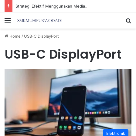
Strategi Efektif Menggunakan Media Sosial untuk Menghemat Waktu Berharga Anda
Menu
Se
Home
/
USB-C DisplayPort
USB-C DisplayPort
Elektronik