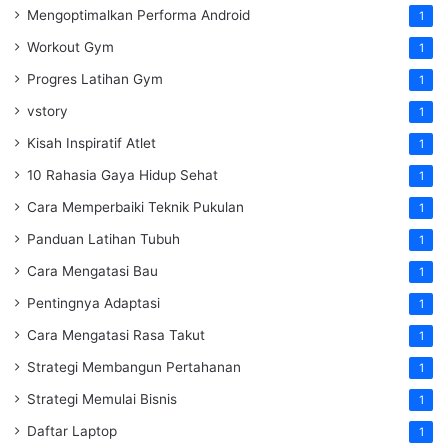
Mengoptimalkan Performa Android
1
Workout Gym
1
Progres Latihan Gym
1
vstory
1
Kisah Inspiratif Atlet
1
10 Rahasia Gaya Hidup Sehat
1
Cara Memperbaiki Teknik Pukulan
1
Panduan Latihan Tubuh
1
Cara Mengatasi Bau
1
Pentingnya Adaptasi
1
Cara Mengatasi Rasa Takut
1
Strategi Membangun Pertahanan
1
Strategi Memulai Bisnis
1
Daftar Laptop
1