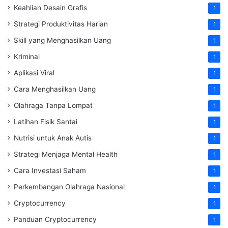
Keahlian Desain Grafis
1
Strategi Produktivitas Harian
1
Skill yang Menghasilkan Uang
1
Kriminal
1
Aplikasi Viral
1
Cara Menghasilkan Uang
1
Olahraga Tanpa Lompat
1
Latihan Fisik Santai
1
Nutrisi untuk Anak Autis
1
Strategi Menjaga Mental Health
1
Cara Investasi Saham
1
Perkembangan Olahraga Nasional
1
Cryptocurrency
1
Panduan Cryptocurrency
1