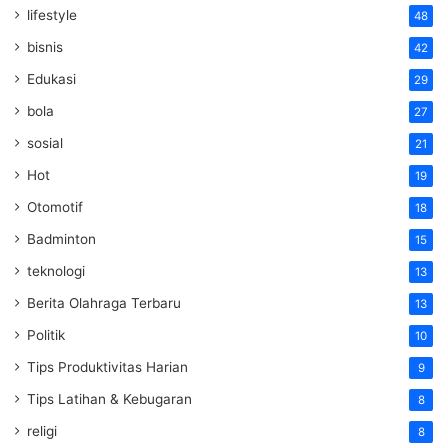
lifestyle
48
bisnis
42
Edukasi
29
bola
27
sosial
21
Hot
19
Otomotif
18
Badminton
15
teknologi
13
Berita Olahraga Terbaru
13
Politik
10
Tips Produktivitas Harian
9
Tips Latihan & Kebugaran
8
religi
8