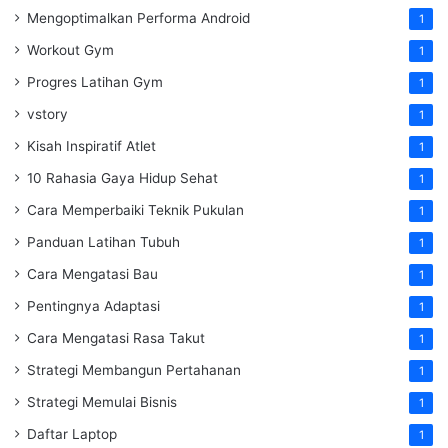
Mengoptimalkan Performa Android
1
Workout Gym
1
Progres Latihan Gym
1
vstory
1
Kisah Inspiratif Atlet
1
10 Rahasia Gaya Hidup Sehat
1
Cara Memperbaiki Teknik Pukulan
1
Panduan Latihan Tubuh
1
Cara Mengatasi Bau
1
Pentingnya Adaptasi
1
Cara Mengatasi Rasa Takut
1
Strategi Membangun Pertahanan
1
Strategi Memulai Bisnis
1
Daftar Laptop
1