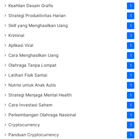
Keahlian Desain Grafis
1
Strategi Produktivitas Harian
1
Skill yang Menghasilkan Uang
1
Kriminal
1
Aplikasi Viral
1
Cara Menghasilkan Uang
1
Olahraga Tanpa Lompat
1
Latihan Fisik Santai
1
Nutrisi untuk Anak Autis
1
Strategi Menjaga Mental Health
1
Cara Investasi Saham
1
Perkembangan Olahraga Nasional
1
Cryptocurrency
1
Panduan Cryptocurrency
1