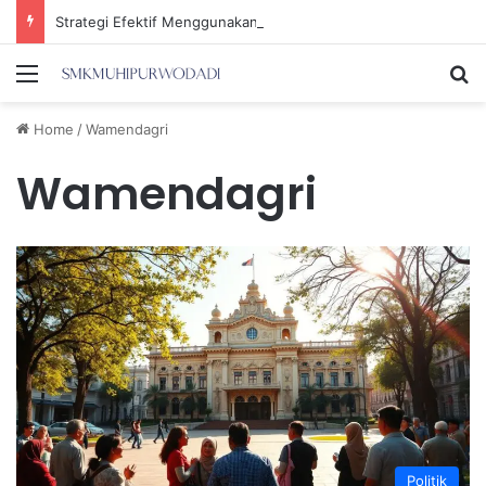
Strategi Efektif Menggunakan Media Sosial untuk Menghemat Waktu Berharga Anda
Menu
Se
Home
/
Wamendagri
Wamendagri
Politik