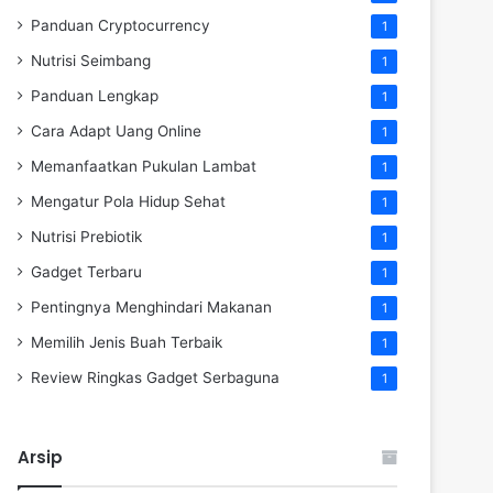
Panduan Cryptocurrency
1
Nutrisi Seimbang
1
Panduan Lengkap
1
Cara Adapt Uang Online
1
Memanfaatkan Pukulan Lambat
1
Mengatur Pola Hidup Sehat
1
Nutrisi Prebiotik
1
Gadget Terbaru
1
Pentingnya Menghindari Makanan
1
Memilih Jenis Buah Terbaik
1
Review Ringkas Gadget Serbaguna
1
Arsip