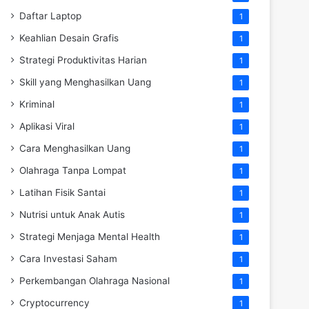
Daftar Laptop
1
Keahlian Desain Grafis
1
Strategi Produktivitas Harian
1
Skill yang Menghasilkan Uang
1
Kriminal
1
Aplikasi Viral
1
Cara Menghasilkan Uang
1
Olahraga Tanpa Lompat
1
Latihan Fisik Santai
1
Nutrisi untuk Anak Autis
1
Strategi Menjaga Mental Health
1
Cara Investasi Saham
1
Perkembangan Olahraga Nasional
1
Cryptocurrency
1