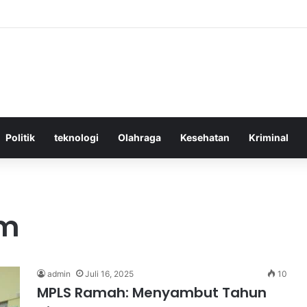
ktif Menggunakan Media Sosial untuk Menghemat Waktu Berharga Anda
Politik
teknologi
Olahraga
Kesehatan
Kriminal
am
admin
Juli 16, 2025
10
MPLS Ramah: Menyambut Tahun