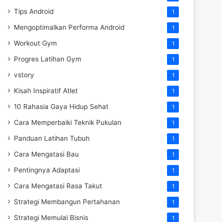
Tips Android
1
Mengoptimalkan Performa Android
1
Workout Gym
1
Progres Latihan Gym
1
vstory
1
Kisah Inspiratif Atlet
1
10 Rahasia Gaya Hidup Sehat
1
Cara Memperbaiki Teknik Pukulan
1
Panduan Latihan Tubuh
1
Cara Mengatasi Bau
1
Pentingnya Adaptasi
1
Cara Mengatasi Rasa Takut
1
Strategi Membangun Pertahanan
1
Strategi Memulai Bisnis
1