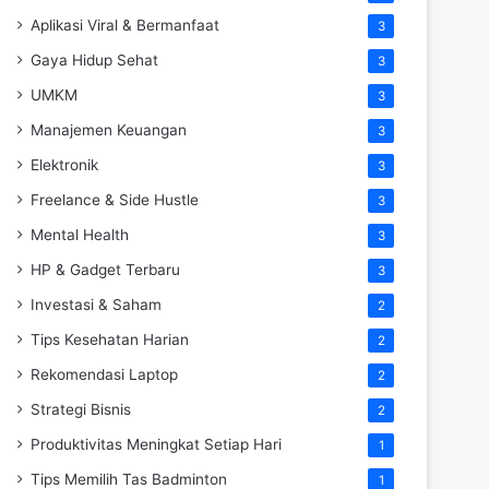
Aplikasi Viral & Bermanfaat
3
Gaya Hidup Sehat
3
UMKM
3
Manajemen Keuangan
3
Elektronik
3
Freelance & Side Hustle
3
Mental Health
3
HP & Gadget Terbaru
3
Investasi & Saham
2
Tips Kesehatan Harian
2
Rekomendasi Laptop
2
Strategi Bisnis
2
Produktivitas Meningkat Setiap Hari
1
Tips Memilih Tas Badminton
1