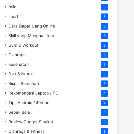
religi
8
sport
8
Cara Dapat Uang Online
6
Skill yang Menghasilkan
6
Gym & Workout
6
Olahraga
5
Kesehatan
5
Diet & Nutrisi
5
Bisnis Rumahan
5
Rekomendasi Laptop / PC
4
Tips Android / iPhone
4
Sepak Bola
4
Review Gadget Singkat
3
Olahraga & Fitness
3