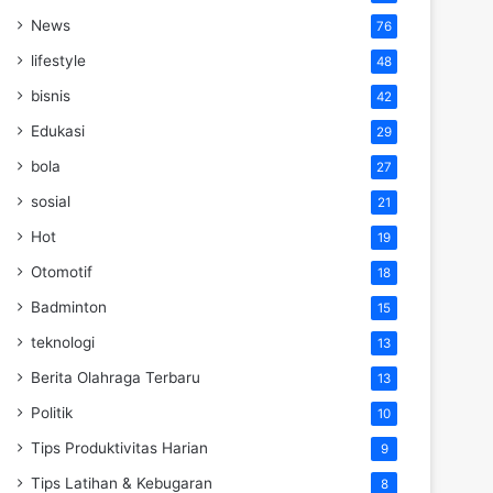
News
76
lifestyle
48
bisnis
42
Edukasi
29
bola
27
sosial
21
Hot
19
Otomotif
18
Badminton
15
teknologi
13
Berita Olahraga Terbaru
13
Politik
10
Tips Produktivitas Harian
9
Tips Latihan & Kebugaran
8