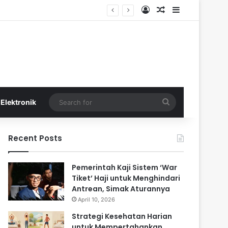
Log In
Random Article
Sidebar
Search
Elektronik
for
Recent Posts
Pemerintah Kaji Sistem ‘War
Tiket’ Haji untuk Menghindari
Antrean, Simak Aturannya
April 10, 2026
Strategi Kesehatan Harian
untuk Mempertahankan