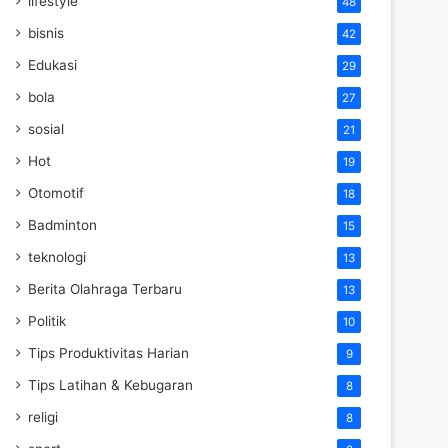
lifestyle
48
bisnis
42
Edukasi
29
bola
27
sosial
21
Hot
19
Otomotif
18
Badminton
15
teknologi
13
Berita Olahraga Terbaru
13
Politik
10
Tips Produktivitas Harian
9
Tips Latihan & Kebugaran
8
religi
8