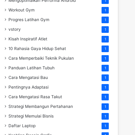
Mengoptimalkan Performa Android
1
Workout Gym
1
Progres Latihan Gym
1
vstory
1
Kisah Inspiratif Atlet
1
10 Rahasia Gaya Hidup Sehat
1
Cara Memperbaiki Teknik Pukulan
1
Panduan Latihan Tubuh
1
Cara Mengatasi Bau
1
Pentingnya Adaptasi
1
Cara Mengatasi Rasa Takut
1
Strategi Membangun Pertahanan
1
Strategi Memulai Bisnis
1
Daftar Laptop
1