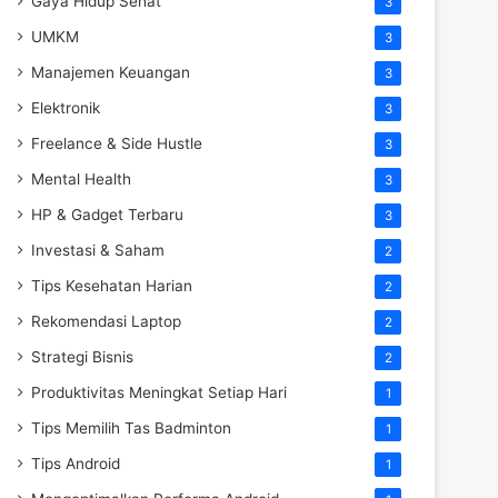
Gaya Hidup Sehat
3
UMKM
3
Manajemen Keuangan
3
Elektronik
3
Freelance & Side Hustle
3
Mental Health
3
HP & Gadget Terbaru
3
Investasi & Saham
2
Tips Kesehatan Harian
2
Rekomendasi Laptop
2
Strategi Bisnis
2
Produktivitas Meningkat Setiap Hari
1
Tips Memilih Tas Badminton
1
Tips Android
1