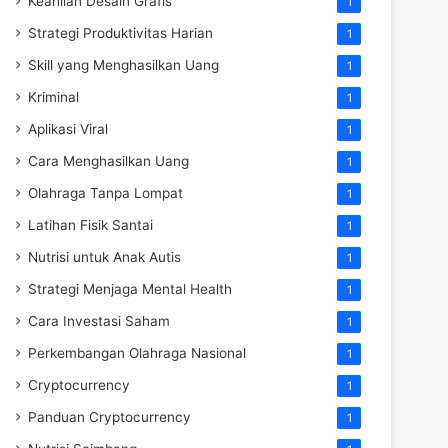
Keahlian Desain Grafis
1
Strategi Produktivitas Harian
1
Skill yang Menghasilkan Uang
1
Kriminal
1
Aplikasi Viral
1
Cara Menghasilkan Uang
1
Olahraga Tanpa Lompat
1
Latihan Fisik Santai
1
Nutrisi untuk Anak Autis
1
Strategi Menjaga Mental Health
1
Cara Investasi Saham
1
Perkembangan Olahraga Nasional
1
Cryptocurrency
1
Panduan Cryptocurrency
1