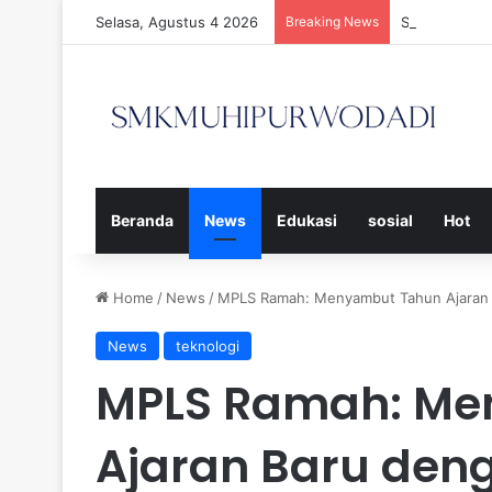
Selasa, Agustus 4 2026
Breaking News
Strategi Efe
Beranda
News
Edukasi
sosial
Hot
Home
/
News
/
MPLS Ramah: Menyambut Tahun Ajaran 
News
teknologi
MPLS Ramah: Me
Ajaran Baru de