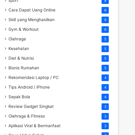
sport
8
Cara Dapat Uang Online
6
Skill yang Menghasilkan
6
Gym & Workout
6
Olahraga
5
Kesehatan
5
Diet & Nutrisi
5
Bisnis Rumahan
5
Rekomendasi Laptop / PC
4
Tips Android / iPhone
4
Sepak Bola
4
Review Gadget Singkat
3
Olahraga & Fitness
3
Aplikasi Viral & Bermanfaat
3