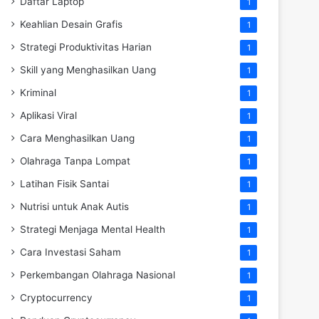
Daftar Laptop
1
Keahlian Desain Grafis
1
Strategi Produktivitas Harian
1
Skill yang Menghasilkan Uang
1
Kriminal
1
Aplikasi Viral
1
Cara Menghasilkan Uang
1
Olahraga Tanpa Lompat
1
Latihan Fisik Santai
1
Nutrisi untuk Anak Autis
1
Strategi Menjaga Mental Health
1
Cara Investasi Saham
1
Perkembangan Olahraga Nasional
1
Cryptocurrency
1