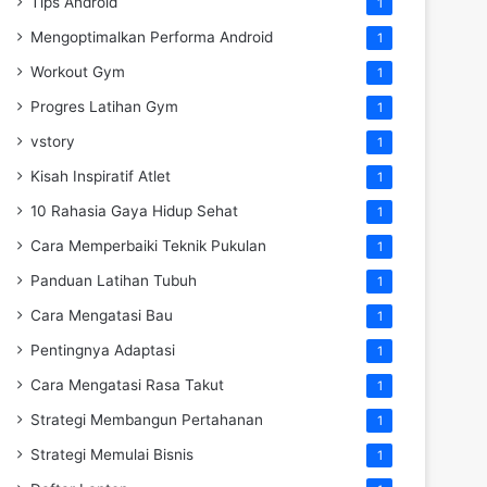
Tips Android
1
Mengoptimalkan Performa Android
1
Workout Gym
1
Progres Latihan Gym
1
vstory
1
Kisah Inspiratif Atlet
1
10 Rahasia Gaya Hidup Sehat
1
Cara Memperbaiki Teknik Pukulan
1
Panduan Latihan Tubuh
1
Cara Mengatasi Bau
1
Pentingnya Adaptasi
1
Cara Mengatasi Rasa Takut
1
Strategi Membangun Pertahanan
1
Strategi Memulai Bisnis
1