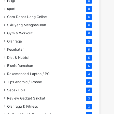
religi
8
sport
8
Cara Dapat Uang Online
6
Skill yang Menghasilkan
6
Gym & Workout
6
Olahraga
5
Kesehatan
5
Diet & Nutrisi
5
Bisnis Rumahan
5
Rekomendasi Laptop / PC
4
Tips Android / iPhone
4
Sepak Bola
4
Review Gadget Singkat
3
Olahraga & Fitness
3