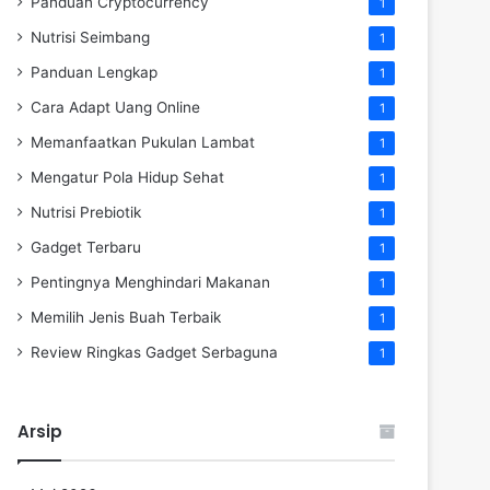
Panduan Cryptocurrency
1
Nutrisi Seimbang
1
Panduan Lengkap
1
Cara Adapt Uang Online
1
Memanfaatkan Pukulan Lambat
1
Mengatur Pola Hidup Sehat
1
Nutrisi Prebiotik
1
Gadget Terbaru
1
Pentingnya Menghindari Makanan
1
Memilih Jenis Buah Terbaik
1
Review Ringkas Gadget Serbaguna
1
Arsip