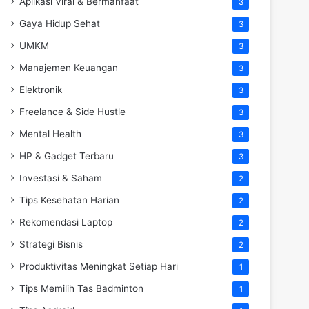
Aplikasi Viral & Bermanfaat
3
Gaya Hidup Sehat
3
UMKM
3
Manajemen Keuangan
3
Elektronik
3
Freelance & Side Hustle
3
Mental Health
3
HP & Gadget Terbaru
3
Investasi & Saham
2
Tips Kesehatan Harian
2
Rekomendasi Laptop
2
Strategi Bisnis
2
Produktivitas Meningkat Setiap Hari
1
Tips Memilih Tas Badminton
1