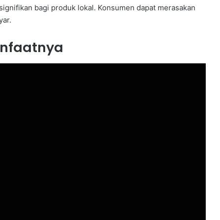
signifikan bagi produk lokal. Konsumen dapat merasakan
yar.
anfaatnya