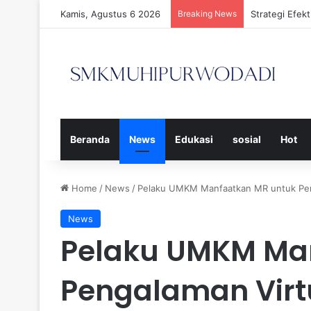
Kamis, Agustus 6 2026
Breaking News
Strategi Efe
Beranda
News
Edukasi
sosial
Hot
Home
/
News
/
⁠Pelaku UMKM Manfaatkan MR untuk Pen
News
⁠Pelaku UMKM Ma
Pengalaman Virt