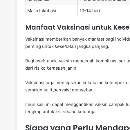
Masa Inkubasi
10-14 hari
Manfaat Vaksinasi untuk Kes
Vaksinasi memberikan banyak
manfaat
bagi individ
penting untuk
kesehatan
jangka panjang.
Bagi
anak
-anak, vaksin mencegah komplikasi serius
dari risiko
kematian
janin.
Vaksinasi juga menciptakan kekebalan kelompok da
semakin sulit
penyakit
menyebar.
Imunisasi ini dapat menggantikan vaksin campak t
lengkap untuk
kesehatan
keluarga.
Siapa yang Perlu Mendap