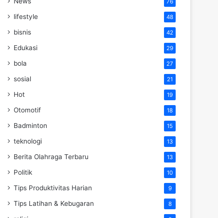
News
76
lifestyle
48
bisnis
42
Edukasi
29
bola
27
sosial
21
Hot
19
Otomotif
18
Badminton
15
teknologi
13
Berita Olahraga Terbaru
13
Politik
10
Tips Produktivitas Harian
9
Tips Latihan & Kebugaran
8