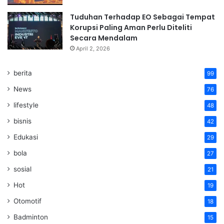
Tuduhan Terhadap EO Sebagai Tempat
Korupsi Paling Aman Perlu Diteliti
Secara Mendalam
April 2, 2026
berita
99
News
76
lifestyle
48
bisnis
42
Edukasi
29
bola
27
sosial
21
Hot
19
Otomotif
18
Badminton
15