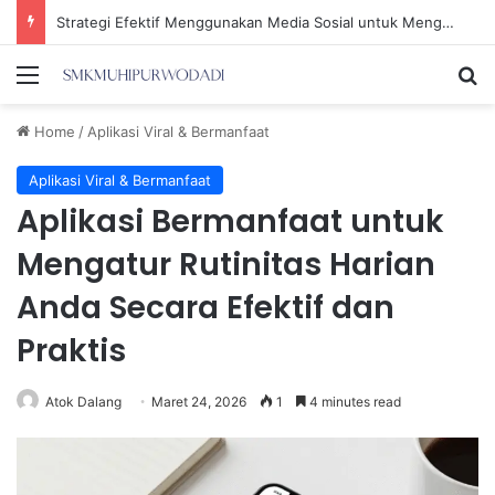
Strategi Efektif Menggunakan Media Sosial untuk Menghemat Waktu Berharga Anda
Menu
Se
Home
/
Aplikasi Viral & Bermanfaat
Aplikasi Viral & Bermanfaat
Aplikasi Bermanfaat untuk
Mengatur Rutinitas Harian
Anda Secara Efektif dan
Praktis
Atok Dalang
Maret 24, 2026
1
4 minutes read