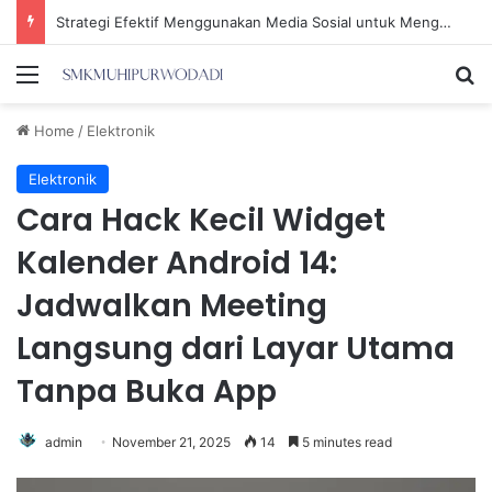
Strategi Efektif Menggunakan Media Sosial untuk Menghemat Waktu Berharga Anda
Menu
Se
Home
/
Elektronik
Elektronik
Cara Hack Kecil Widget
Kalender Android 14:
Jadwalkan Meeting
Langsung dari Layar Utama
Tanpa Buka App
admin
November 21, 2025
14
5 minutes read