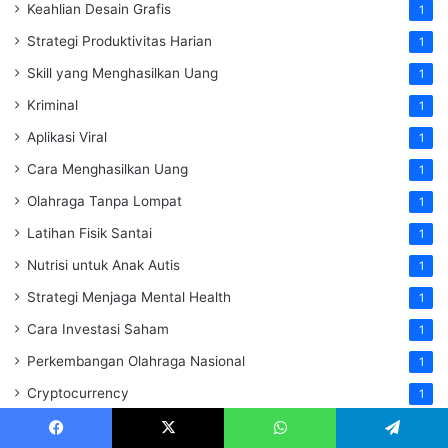
Keahlian Desain Grafis
1
Strategi Produktivitas Harian
1
Skill yang Menghasilkan Uang
1
Kriminal
1
Aplikasi Viral
1
Cara Menghasilkan Uang
1
Olahraga Tanpa Lompat
1
Latihan Fisik Santai
1
Nutrisi untuk Anak Autis
1
Strategi Menjaga Mental Health
1
Cara Investasi Saham
1
Perkembangan Olahraga Nasional
1
Cryptocurrency
1
Panduan Cryptocurrency
1
Facebook
X
WhatsApp
Telegram