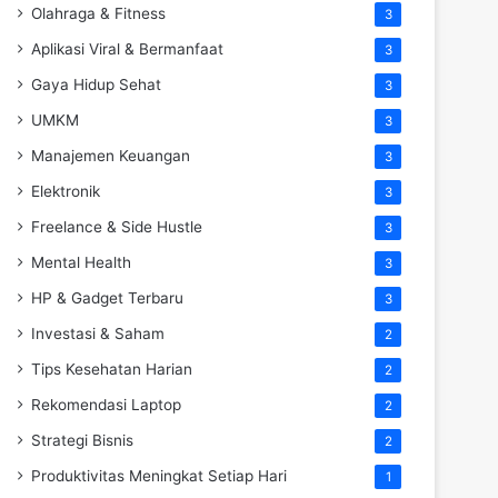
Olahraga & Fitness
3
Aplikasi Viral & Bermanfaat
3
Gaya Hidup Sehat
3
UMKM
3
Manajemen Keuangan
3
Elektronik
3
Freelance & Side Hustle
3
Mental Health
3
HP & Gadget Terbaru
3
Investasi & Saham
2
Tips Kesehatan Harian
2
Rekomendasi Laptop
2
Strategi Bisnis
2
Produktivitas Meningkat Setiap Hari
1