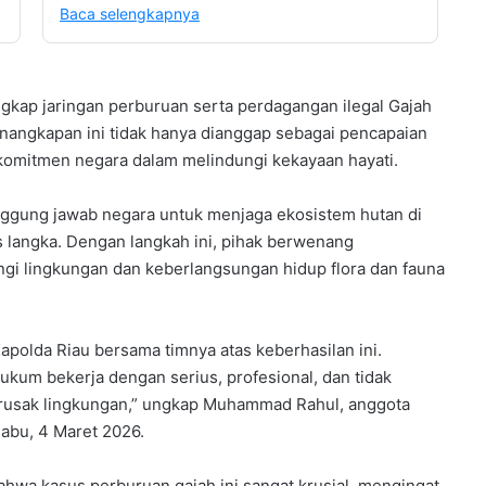
Baca selengkapnya
ngkap jaringan perburuan serta perdagangan ilegal Gajah
enangkapan ini tidak hanya dianggap sebagai pencapaian
omitmen negara dalam melindungi kekayaan hayati.
ggung jawab negara untuk menjaga ekosistem hutan di
 langka. Dengan langkah ini, pihak berwenang
i lingkungan dan keberlangsungan hidup flora dan fauna
polda Riau bersama timnya atas keberhasilan ini.
kum bekerja dengan serius, profesional, dan tidak
rusak lingkungan,” ungkap Muhammad Rahul, anggota
 Rabu, 4 Maret 2026.
bahwa kasus perburuan gajah ini sangat krusial, mengingat