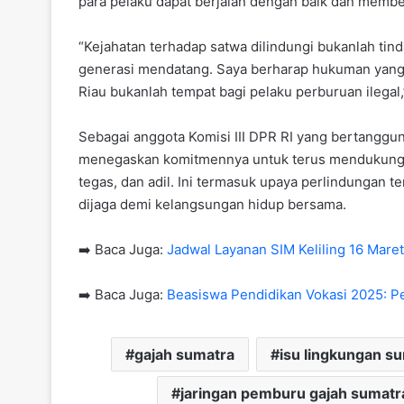
para pelaku dapat berjalan dengan baik dan member
“Kejahatan terhadap satwa dilindungi bukanlah ti
generasi mendatang. Saya berharap hukuman yang 
Riau bukanlah tempat bagi pelaku perburuan ilegal
Sebagai anggota Komisi III DPR RI yang bertangg
menegaskan komitmennya untuk terus mendukung 
tegas, dan adil. Ini termasuk upaya perlindungan 
dijaga demi kelangsungan hidup bersama.
➡️ Baca Juga:
Jadwal Layanan SIM Keliling 16 Maret
➡️ Baca Juga:
Beasiswa Pendidikan Vokasi 2025: 
gajah sumatra
isu lingkungan s
jaringan pemburu gajah sumatr