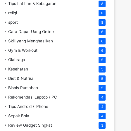
Tips Latihan & Kebugaran
8
religi
8
sport
8
Cara Dapat Uang Online
6
Skill yang Menghasilkan
6
Gym & Workout
6
Olahraga
5
Kesehatan
5
Diet & Nutrisi
5
Bisnis Rumahan
5
Rekomendasi Laptop / PC
4
Tips Android / iPhone
4
Sepak Bola
4
Review Gadget Singkat
3