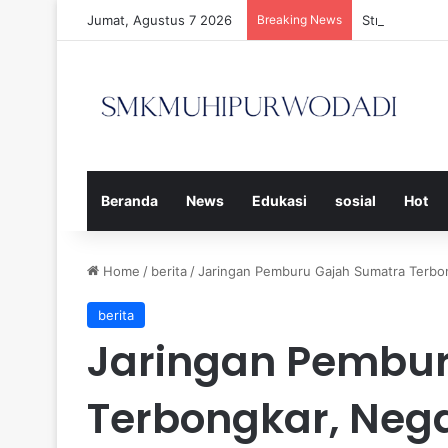
Jumat, Agustus 7 2026
Breaking News
Strategi Efe
Beranda
News
Edukasi
sosial
Hot
Home
/
berita
/
Jaringan Pemburu Gajah Sumatra Terbon
berita
Jaringan Pembur
Terbongkar, Neg