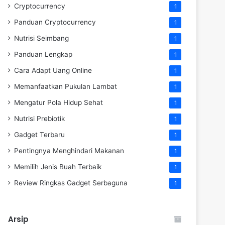
Cryptocurrency
1
Panduan Cryptocurrency
1
Nutrisi Seimbang
1
Panduan Lengkap
1
Cara Adapt Uang Online
1
Memanfaatkan Pukulan Lambat
1
Mengatur Pola Hidup Sehat
1
Nutrisi Prebiotik
1
Gadget Terbaru
1
Pentingnya Menghindari Makanan
1
Memilih Jenis Buah Terbaik
1
Review Ringkas Gadget Serbaguna
1
Arsip