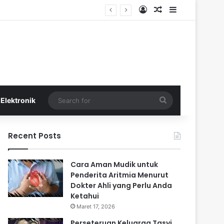
Log In
Random Article
Sidebar
Search
Elektronik
for
Recent Posts
Cara Aman Mudik untuk
Penderita Aritmia Menurut
Dokter Ahli yang Perlu Anda
Ketahui
Maret 17, 2026
Perseteruan Keluarga Tasyi