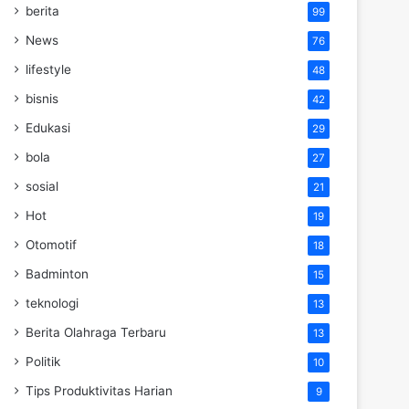
berita
99
News
76
lifestyle
48
bisnis
42
Edukasi
29
bola
27
sosial
21
Hot
19
Otomotif
18
Badminton
15
teknologi
13
Berita Olahraga Terbaru
13
Politik
10
Tips Produktivitas Harian
9