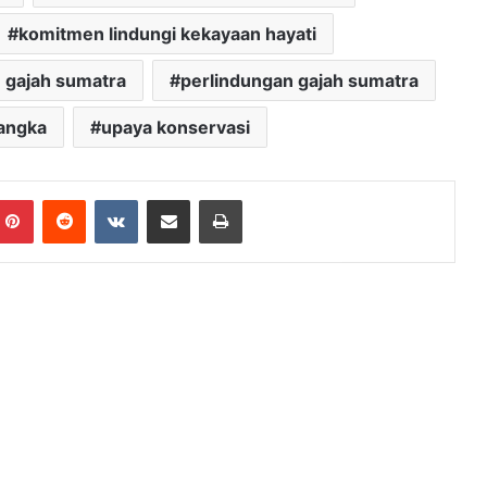
komitmen lindungi kekayaan hayati
 gajah sumatra
perlindungan gajah sumatra
langka
upaya konservasi
mblr
Pinterest
Reddit
VKontakte
Share via Email
Print