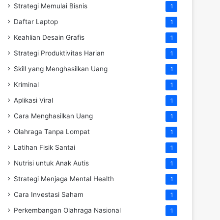
Strategi Memulai Bisnis
1
Daftar Laptop
1
Keahlian Desain Grafis
1
Strategi Produktivitas Harian
1
Skill yang Menghasilkan Uang
1
Kriminal
1
Aplikasi Viral
1
Cara Menghasilkan Uang
1
Olahraga Tanpa Lompat
1
Latihan Fisik Santai
1
Nutrisi untuk Anak Autis
1
Strategi Menjaga Mental Health
1
Cara Investasi Saham
1
Perkembangan Olahraga Nasional
1