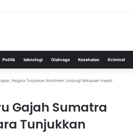
ktif Menggunakan Media Sosial untuk Menghemat Waktu Berharga Anda
Politik
teknologi
Olahraga
Kesehatan
Kriminal
gkar, Negara Tunjukkan Komitmen Lindungi Kekayaan Hayati
u Gajah Sumatra
ara Tunjukkan