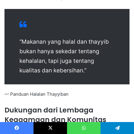
“Makanan yang halal dan thayyib
bukan hanya sekedar tentang
kehalalan, tapi juga tentang
kualitas dan kebersihan.”
— Panduan Halalan Thayyiban
Dukungan dari Lembaga
Keagamaan dan Komunitas
Dukungan dari lembaga keagamaan dan komunitas sangat
Facebook
X
WhatsApp
Telegram