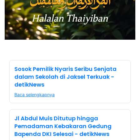
Sosok Pemilik Nyaris Seribu Senjata
dalam Sekolah di Jaksel Terkuak -
detikNews
Baca selengkapnya
Jl Abdul Muis Ditutup hingga
Pemadaman Kebakaran Gedung
Bapenda DKI Selesai - detikNews