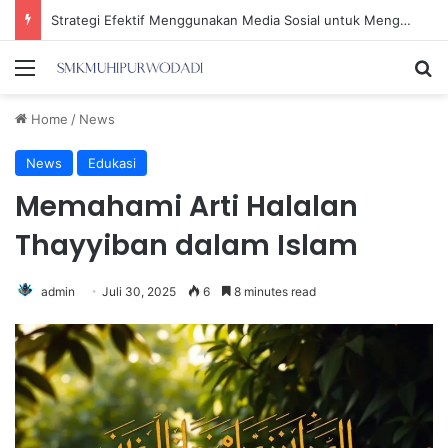
Strategi Efektif Menggunakan Media Sosial untuk Menghemat Waktu Berharga Anda
Menu
Se
Home
/
News
News
Edukasi
Memahami Arti Halalan
Thayyiban dalam Islam
admin
Juli 30, 2025
6
8 minutes read