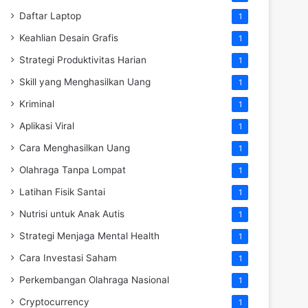
Daftar Laptop
1
Keahlian Desain Grafis
1
Strategi Produktivitas Harian
1
Skill yang Menghasilkan Uang
1
Kriminal
1
Aplikasi Viral
1
Cara Menghasilkan Uang
1
Olahraga Tanpa Lompat
1
Latihan Fisik Santai
1
Nutrisi untuk Anak Autis
1
Strategi Menjaga Mental Health
1
Cara Investasi Saham
1
Perkembangan Olahraga Nasional
1
Cryptocurrency
1