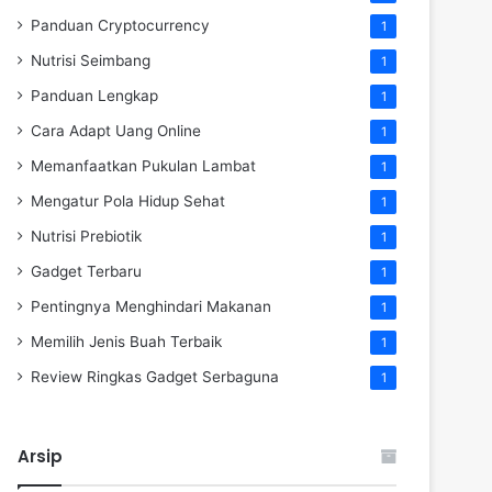
Panduan Cryptocurrency
1
Nutrisi Seimbang
1
Panduan Lengkap
1
Cara Adapt Uang Online
1
Memanfaatkan Pukulan Lambat
1
Mengatur Pola Hidup Sehat
1
Nutrisi Prebiotik
1
Gadget Terbaru
1
Pentingnya Menghindari Makanan
1
Memilih Jenis Buah Terbaik
1
Review Ringkas Gadget Serbaguna
1
Arsip