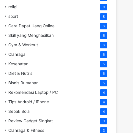
religi
8
sport
8
Cara Dapat Uang Online
6
Skill yang Menghasilkan
6
Gym & Workout
6
Olahraga
5
Kesehatan
5
Diet & Nutrisi
5
Bisnis Rumahan
5
Rekomendasi Laptop / PC
4
Tips Android / iPhone
4
Sepak Bola
4
Review Gadget Singkat
3
Olahraga & Fitness
3