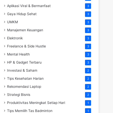
Aplikasi Viral & Bermanfaat
3
Gaya Hidup Sehat
3
UMKM
3
Manajemen Keuangan
3
Elektronik
3
Freelance & Side Hustle
3
Mental Health
3
HP & Gadget Terbaru
3
Investasi & Saham
2
Tips Kesehatan Harian
2
Rekomendasi Laptop
2
Strategi Bisnis
2
Produktivitas Meningkat Setiap Hari
1
Tips Memilih Tas Badminton
1