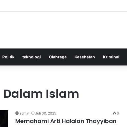
ktif Menggunakan Media Sosial untuk Menghemat Waktu Berharga Anda
Politik
teknologi
Olahraga
Kesehatan
Kriminal
Dalam Islam
admin
Juli 30, 2025
6
Memahami Arti Halalan Thayyiban