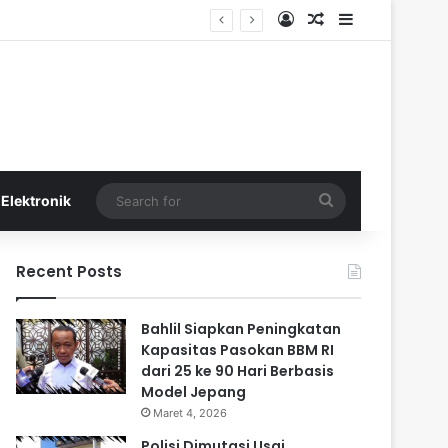
Log In
Random Article
Sidebar
Search
Elektronik
for
Recent Posts
Bahlil Siapkan Peningkatan
Kapasitas Pasokan BBM RI
dari 25 ke 90 Hari Berbasis
Model Jepang
Maret 4, 2026
Polisi Dimutasi Usai