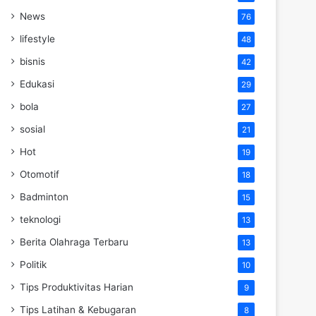
News
76
lifestyle
48
bisnis
42
Edukasi
29
bola
27
sosial
21
Hot
19
Otomotif
18
Badminton
15
teknologi
13
Berita Olahraga Terbaru
13
Politik
10
Tips Produktivitas Harian
9
Tips Latihan & Kebugaran
8