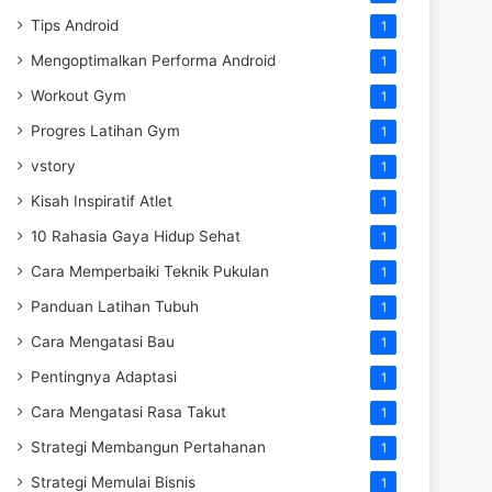
Tips Android
1
Mengoptimalkan Performa Android
1
Workout Gym
1
Progres Latihan Gym
1
vstory
1
Kisah Inspiratif Atlet
1
10 Rahasia Gaya Hidup Sehat
1
Cara Memperbaiki Teknik Pukulan
1
Panduan Latihan Tubuh
1
Cara Mengatasi Bau
1
Pentingnya Adaptasi
1
Cara Mengatasi Rasa Takut
1
Strategi Membangun Pertahanan
1
Strategi Memulai Bisnis
1