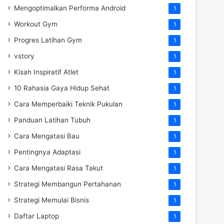
Mengoptimalkan Performa Android
1
Workout Gym
1
Progres Latihan Gym
1
vstory
1
Kisah Inspiratif Atlet
1
10 Rahasia Gaya Hidup Sehat
1
Cara Memperbaiki Teknik Pukulan
1
Panduan Latihan Tubuh
1
Cara Mengatasi Bau
1
Pentingnya Adaptasi
1
Cara Mengatasi Rasa Takut
1
Strategi Membangun Pertahanan
1
Strategi Memulai Bisnis
1
Daftar Laptop
1