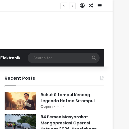
Log In
Random Article
Sidebar
Search
Elektronik
for
Recent Posts
Ruhut Sitompul Kenang
Legenda Hotma Sitompul
April 17, 2025
94 Persen Masyarakat
Mengapresiasi Operasi
Ketupat 2026, Kecelakaan