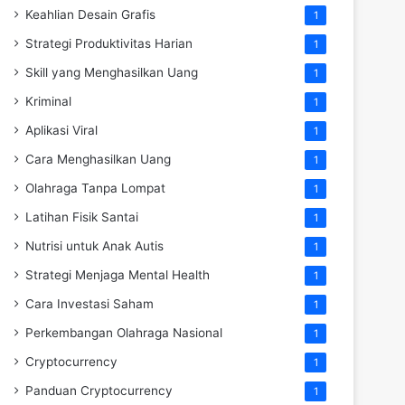
Keahlian Desain Grafis
1
Strategi Produktivitas Harian
1
Skill yang Menghasilkan Uang
1
Kriminal
1
Aplikasi Viral
1
Cara Menghasilkan Uang
1
Olahraga Tanpa Lompat
1
Latihan Fisik Santai
1
Nutrisi untuk Anak Autis
1
Strategi Menjaga Mental Health
1
Cara Investasi Saham
1
Perkembangan Olahraga Nasional
1
Cryptocurrency
1
Panduan Cryptocurrency
1