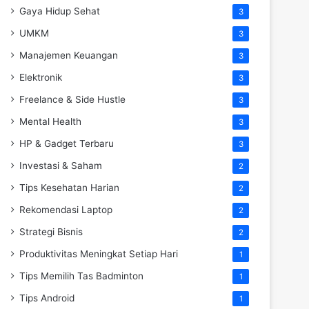
Gaya Hidup Sehat
3
UMKM
3
Manajemen Keuangan
3
Elektronik
3
Freelance & Side Hustle
3
Mental Health
3
HP & Gadget Terbaru
3
Investasi & Saham
2
Tips Kesehatan Harian
2
Rekomendasi Laptop
2
Strategi Bisnis
2
Produktivitas Meningkat Setiap Hari
1
Tips Memilih Tas Badminton
1
Tips Android
1