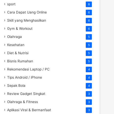
sport
8
Cara Dapat Uang Online
6
Skill yang Menghasilkan
6
Gym & Workout
6
Olahraga
5
Kesehatan
5
Diet & Nutrisi
5
Bisnis Rumahan
5
Rekomendasi Laptop / PC
4
Tips Android / iPhone
4
Sepak Bola
4
Review Gadget Singkat
3
Olahraga & Fitness
3
Aplikasi Viral & Bermanfaat
3