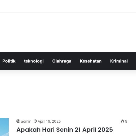
ktif Menggunakan Media Sosial untuk Menghemat Waktu Berharga Anda
Politik
teknologi
Olahraga
Kesehatan
Kriminal
admin
April 19, 2025
9
Apakah Hari Senin 21 April 2025