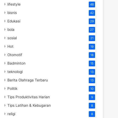
lifestyle
48
bisnis
42
Edukasi
29
bola
27
sosial
21
Hot
19
Otomotif
18
Badminton
15
teknologi
13
Berita Olahraga Terbaru
13
Politik
10
Tips Produktivitas Harian
9
Tips Latihan & Kebugaran
8
religi
8