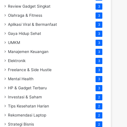
Review Gadget Singkat
3
Olahraga & Fitness
3
Aplikasi Viral & Bermanfaat
3
Gaya Hidup Sehat
3
UMKM
3
Manajemen Keuangan
3
Elektronik
3
Freelance & Side Hustle
3
Mental Health
3
HP & Gadget Terbaru
3
Investasi & Saham
2
Tips Kesehatan Harian
2
Rekomendasi Laptop
2
Strategi Bisnis
2