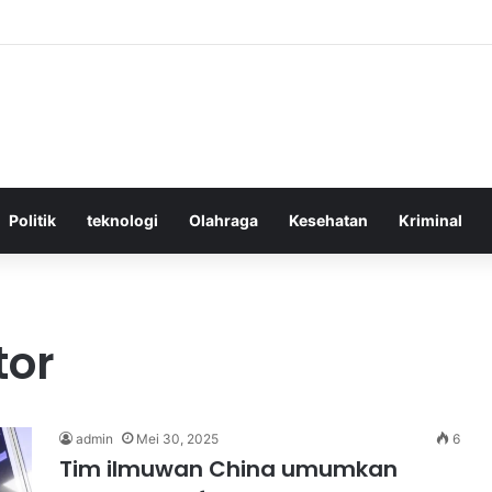
ktif Menggunakan Media Sosial untuk Menghemat Waktu Berharga Anda
Politik
teknologi
Olahraga
Kesehatan
Kriminal
tor
admin
Mei 30, 2025
6
Tim ilmuwan China umumkan