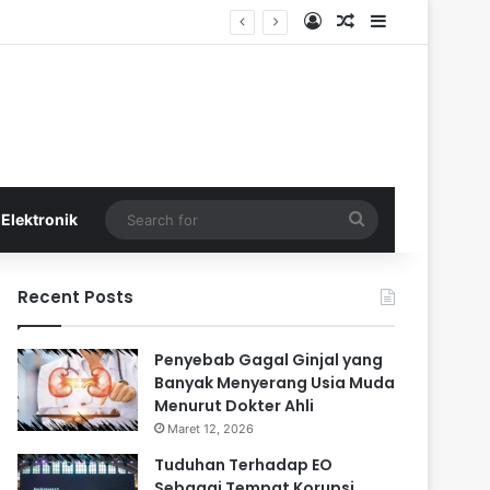
Log In
Random Article
Sidebar
Search
Elektronik
for
Recent Posts
Penyebab Gagal Ginjal yang
Banyak Menyerang Usia Muda
Menurut Dokter Ahli
Maret 12, 2026
Tuduhan Terhadap EO
Sebagai Tempat Korupsi