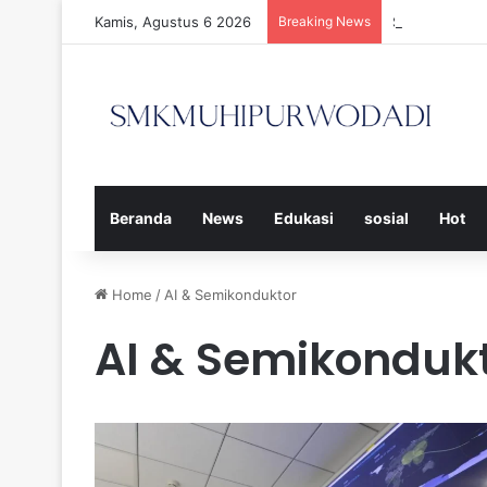
Kamis, Agustus 6 2026
Breaking News
Strategi Efe
Beranda
News
Edukasi
sosial
Hot
Home
/
AI & Semikonduktor
AI & Semikonduk