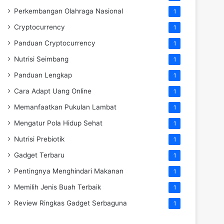
Perkembangan Olahraga Nasional
1
Cryptocurrency
1
Panduan Cryptocurrency
1
Nutrisi Seimbang
1
Panduan Lengkap
1
Cara Adapt Uang Online
1
Memanfaatkan Pukulan Lambat
1
Mengatur Pola Hidup Sehat
1
Nutrisi Prebiotik
1
Gadget Terbaru
1
Pentingnya Menghindari Makanan
1
Memilih Jenis Buah Terbaik
1
Review Ringkas Gadget Serbaguna
1