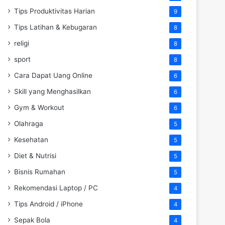
Tips Produktivitas Harian
9
Tips Latihan & Kebugaran
8
religi
8
sport
8
Cara Dapat Uang Online
6
Skill yang Menghasilkan
6
Gym & Workout
6
Olahraga
5
Kesehatan
5
Diet & Nutrisi
5
Bisnis Rumahan
5
Rekomendasi Laptop / PC
4
Tips Android / iPhone
4
Sepak Bola
4