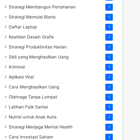
Strategi Membangun Pertahanan
1
Strategi Memulai Bisnis
1
Daftar Laptop
1
Keahlian Desain Grafis
1
Strategi Produktivitas Harian
1
Skill yang Menghasilkan Uang
1
Kriminal
1
Aplikasi Viral
1
Cara Menghasilkan Uang
1
Olahraga Tanpa Lompat
1
Latihan Fisik Santai
1
Nutrisi untuk Anak Autis
1
Strategi Menjaga Mental Health
1
Cara Investasi Saham
1