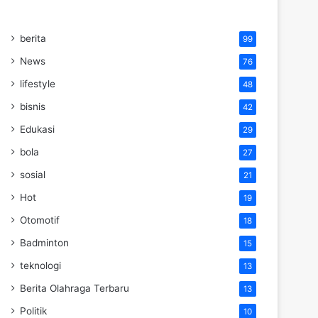
berita
99
News
76
lifestyle
48
bisnis
42
Edukasi
29
bola
27
sosial
21
Hot
19
Otomotif
18
Badminton
15
teknologi
13
Berita Olahraga Terbaru
13
Politik
10