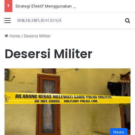
Strategi Efektif Menggunakan Media Sosial untuk Menghemat Waktu Berharga Anda
Menu
Se
Home
/
Desersi Militer
Desersi Militer
News