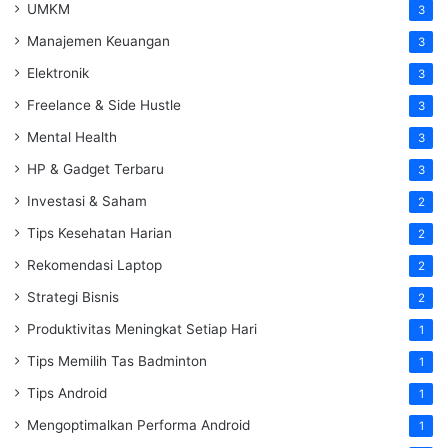
UMKM
3
Manajemen Keuangan
3
Elektronik
3
Freelance & Side Hustle
3
Mental Health
3
HP & Gadget Terbaru
3
Investasi & Saham
2
Tips Kesehatan Harian
2
Rekomendasi Laptop
2
Strategi Bisnis
2
Produktivitas Meningkat Setiap Hari
1
Tips Memilih Tas Badminton
1
Tips Android
1
Mengoptimalkan Performa Android
1