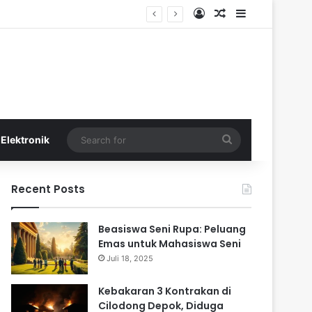
Log In
Random Article
Sidebar
a
Search
Elektronik
for
Recent Posts
Beasiswa Seni Rupa: Peluang
Emas untuk Mahasiswa Seni
Juli 18, 2025
Kebakaran 3 Kontrakan di
Cilodong Depok, Diduga