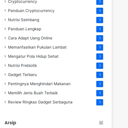
Cryptocurrency
1
Panduan Cryptocurrency
1
Nutrisi Seimbang
1
Panduan Lengkap
1
Cara Adapt Uang Online
1
Memanfaatkan Pukulan Lambat
1
Mengatur Pola Hidup Sehat
1
Nutrisi Prebiotik
1
Gadget Terbaru
1
Pentingnya Menghindari Makanan
1
Memilih Jenis Buah Terbaik
1
Review Ringkas Gadget Serbaguna
1
Arsip