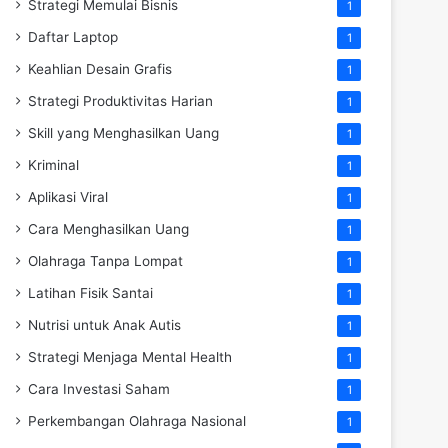
Strategi Memulai Bisnis
1
Daftar Laptop
1
Keahlian Desain Grafis
1
Strategi Produktivitas Harian
1
Skill yang Menghasilkan Uang
1
Kriminal
1
Aplikasi Viral
1
Cara Menghasilkan Uang
1
Olahraga Tanpa Lompat
1
Latihan Fisik Santai
1
Nutrisi untuk Anak Autis
1
Strategi Menjaga Mental Health
1
Cara Investasi Saham
1
Perkembangan Olahraga Nasional
1