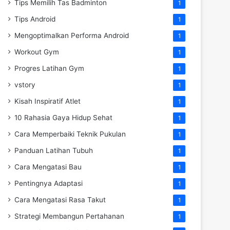
Tips Memilih Tas Badminton
1
Tips Android
1
Mengoptimalkan Performa Android
1
Workout Gym
1
Progres Latihan Gym
1
vstory
1
Kisah Inspiratif Atlet
1
10 Rahasia Gaya Hidup Sehat
1
Cara Memperbaiki Teknik Pukulan
1
Panduan Latihan Tubuh
1
Cara Mengatasi Bau
1
Pentingnya Adaptasi
1
Cara Mengatasi Rasa Takut
1
Strategi Membangun Pertahanan
1