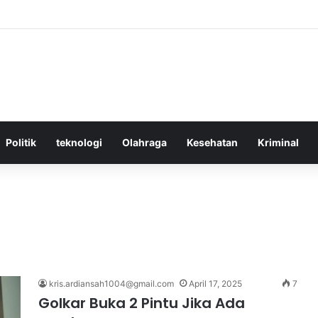
ektif Menggunakan Media Sosial untuk Menghemat Waktu Berharga And
Politik
teknologi
Olahraga
Kesehatan
Kriminal
kris.ardiansah1004@gmail.com
April 17, 2025
7
Golkar Buka 2 Pintu Jika Ada