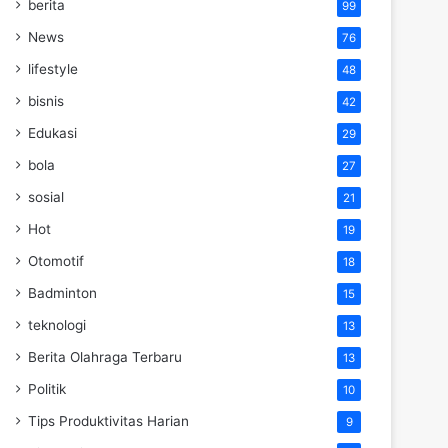
berita
99
News
76
lifestyle
48
bisnis
42
Edukasi
29
bola
27
sosial
21
Hot
19
Otomotif
18
Badminton
15
teknologi
13
Berita Olahraga Terbaru
13
Politik
10
Tips Produktivitas Harian
9