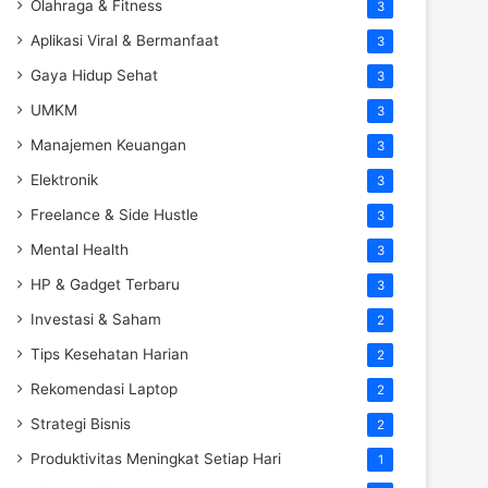
Olahraga & Fitness
3
Aplikasi Viral & Bermanfaat
3
Gaya Hidup Sehat
3
UMKM
3
Manajemen Keuangan
3
Elektronik
3
Freelance & Side Hustle
3
Mental Health
3
HP & Gadget Terbaru
3
Investasi & Saham
2
Tips Kesehatan Harian
2
Rekomendasi Laptop
2
Strategi Bisnis
2
Produktivitas Meningkat Setiap Hari
1