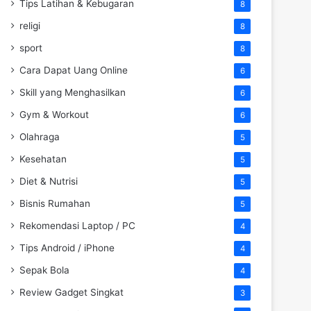
Tips Latihan & Kebugaran
8
religi
8
sport
8
Cara Dapat Uang Online
6
Skill yang Menghasilkan
6
Gym & Workout
6
Olahraga
5
Kesehatan
5
Diet & Nutrisi
5
Bisnis Rumahan
5
Rekomendasi Laptop / PC
4
Tips Android / iPhone
4
Sepak Bola
4
Review Gadget Singkat
3