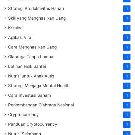
Strategi Produktivitas Harian
1
Skill yang Menghasilkan Uang
1
Kriminal
1
Aplikasi Viral
1
Cara Menghasilkan Uang
1
Olahraga Tanpa Lompat
1
Latihan Fisik Santai
1
Nutrisi untuk Anak Autis
1
Strategi Menjaga Mental Health
1
Cara Investasi Saham
1
Perkembangan Olahraga Nasional
1
Cryptocurrency
1
Panduan Cryptocurrency
1
Nutrisi Seimbang
1