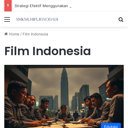
Strategi Efektif Menggunakan Media Sosial untuk Menghemat Waktu Berharga Anda
Menu
Se
Home
/
Film Indonesia
Film Indonesia
Edukasi