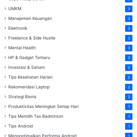
UMKM
3
Manajemen Keuangan
3
Elektronik
3
Freelance & Side Hustle
3
Mental Health
3
HP & Gadget Terbaru
3
Investasi & Saham
2
Tips Kesehatan Harian
2
Rekomendasi Laptop
2
Strategi Bisnis
2
Produktivitas Meningkat Setiap Hari
1
Tips Memilih Tas Badminton
1
Tips Android
1
Mengoptimalkan Performa Android
1