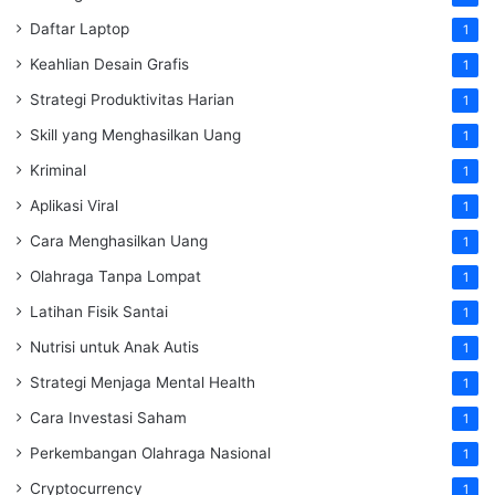
Daftar Laptop
1
Keahlian Desain Grafis
1
Strategi Produktivitas Harian
1
Skill yang Menghasilkan Uang
1
Kriminal
1
Aplikasi Viral
1
Cara Menghasilkan Uang
1
Olahraga Tanpa Lompat
1
Latihan Fisik Santai
1
Nutrisi untuk Anak Autis
1
Strategi Menjaga Mental Health
1
Cara Investasi Saham
1
Perkembangan Olahraga Nasional
1
Cryptocurrency
1