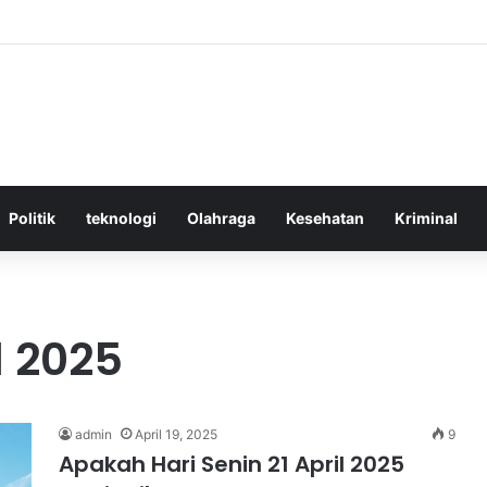
ktif Menggunakan Media Sosial untuk Menghemat Waktu Berharga Anda
Politik
teknologi
Olahraga
Kesehatan
Kriminal
l 2025
admin
April 19, 2025
9
Apakah Hari Senin 21 April 2025