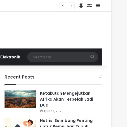
Log In
Random Article
Sidebar
Search
Elektronik
for
Recent Posts
Ketakutan Mengejutkan:
Afrika Akan Terbelah Jadi
Dua
April 17, 2025
Nutrisi Seimbang Penting
untuk Pemulihan Tubuh