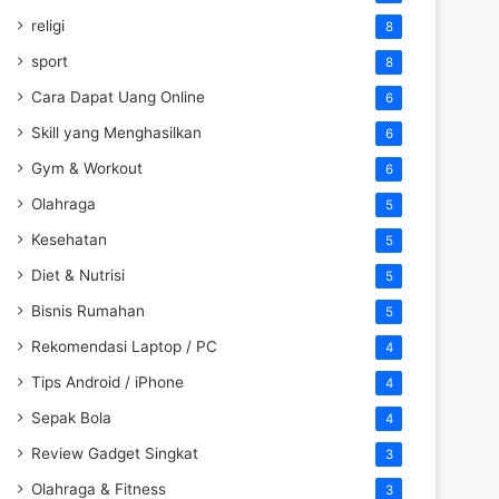
religi
8
sport
8
Cara Dapat Uang Online
6
Skill yang Menghasilkan
6
Gym & Workout
6
Olahraga
5
Kesehatan
5
Diet & Nutrisi
5
Bisnis Rumahan
5
Rekomendasi Laptop / PC
4
Tips Android / iPhone
4
Sepak Bola
4
Review Gadget Singkat
3
Olahraga & Fitness
3