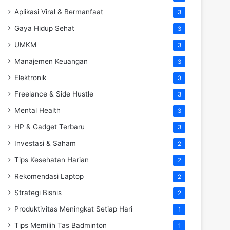
Aplikasi Viral & Bermanfaat
3
Gaya Hidup Sehat
3
UMKM
3
Manajemen Keuangan
3
Elektronik
3
Freelance & Side Hustle
3
Mental Health
3
HP & Gadget Terbaru
3
Investasi & Saham
2
Tips Kesehatan Harian
2
Rekomendasi Laptop
2
Strategi Bisnis
2
Produktivitas Meningkat Setiap Hari
1
Tips Memilih Tas Badminton
1