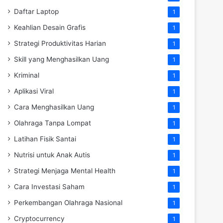
Daftar Laptop
1
Keahlian Desain Grafis
1
Strategi Produktivitas Harian
1
Skill yang Menghasilkan Uang
1
Kriminal
1
Aplikasi Viral
1
Cara Menghasilkan Uang
1
Olahraga Tanpa Lompat
1
Latihan Fisik Santai
1
Nutrisi untuk Anak Autis
1
Strategi Menjaga Mental Health
1
Cara Investasi Saham
1
Perkembangan Olahraga Nasional
1
Cryptocurrency
1