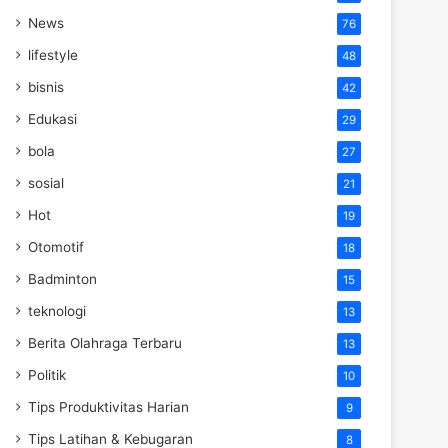
News
76
lifestyle
48
bisnis
42
Edukasi
29
bola
27
sosial
21
Hot
19
Otomotif
18
Badminton
15
teknologi
13
Berita Olahraga Terbaru
13
Politik
10
Tips Produktivitas Harian
9
Tips Latihan & Kebugaran
8