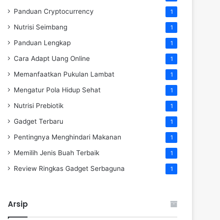
Panduan Cryptocurrency
1
Nutrisi Seimbang
1
Panduan Lengkap
1
Cara Adapt Uang Online
1
Memanfaatkan Pukulan Lambat
1
Mengatur Pola Hidup Sehat
1
Nutrisi Prebiotik
1
Gadget Terbaru
1
Pentingnya Menghindari Makanan
1
Memilih Jenis Buah Terbaik
1
Review Ringkas Gadget Serbaguna
1
Arsip