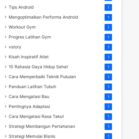
Tips Android
1
Mengoptimalkan Performa Android
1
Workout Gym
1
Progres Latihan Gym
1
vstory
1
Kisah Inspiratif Atlet
1
10 Rahasia Gaya Hidup Sehat
1
Cara Memperbaiki Teknik Pukulan
1
Panduan Latihan Tubuh
1
Cara Mengatasi Bau
1
Pentingnya Adaptasi
1
Cara Mengatasi Rasa Takut
1
Strategi Membangun Pertahanan
1
Strategi Memulai Bisnis
1