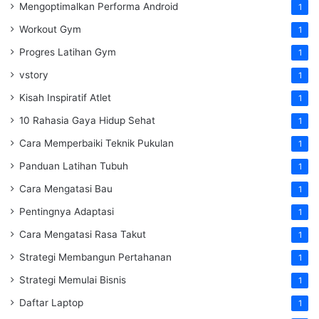
Mengoptimalkan Performa Android
1
Workout Gym
1
Progres Latihan Gym
1
vstory
1
Kisah Inspiratif Atlet
1
10 Rahasia Gaya Hidup Sehat
1
Cara Memperbaiki Teknik Pukulan
1
Panduan Latihan Tubuh
1
Cara Mengatasi Bau
1
Pentingnya Adaptasi
1
Cara Mengatasi Rasa Takut
1
Strategi Membangun Pertahanan
1
Strategi Memulai Bisnis
1
Daftar Laptop
1