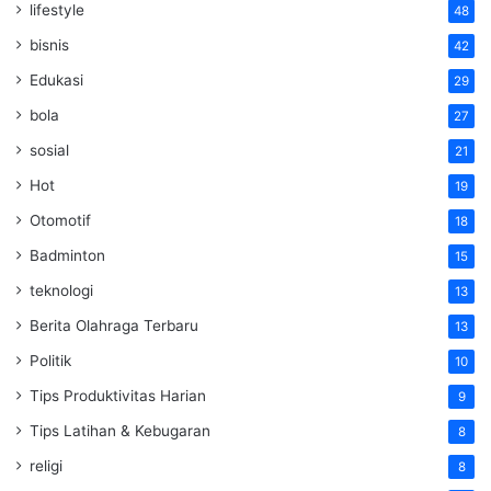
lifestyle
48
bisnis
42
Edukasi
29
bola
27
sosial
21
Hot
19
Otomotif
18
Badminton
15
teknologi
13
Berita Olahraga Terbaru
13
Politik
10
Tips Produktivitas Harian
9
Tips Latihan & Kebugaran
8
religi
8