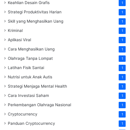
Keahlian Desain Grafis
1
Strategi Produktivitas Harian
1
Skill yang Menghasilkan Uang
1
Kriminal
1
Aplikasi Viral
1
Cara Menghasilkan Uang
1
Olahraga Tanpa Lompat
1
Latihan Fisik Santai
1
Nutrisi untuk Anak Autis
1
Strategi Menjaga Mental Health
1
Cara Investasi Saham
1
Perkembangan Olahraga Nasional
1
Cryptocurrency
1
Panduan Cryptocurrency
1