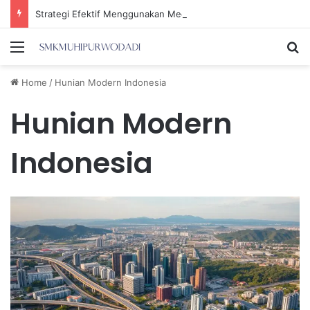
Strategi Efektif Menggunakan Media Sosial untuk Menghemat Waktu Berharga Anda
Menu
Se
Home
/
Hunian Modern Indonesia
Hunian Modern
Indonesia