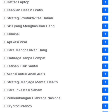
Daftar Laptop
1
Keahlian Desain Grafis
1
Strategi Produktivitas Harian
1
Skill yang Menghasilkan Uang
1
Kriminal
1
Aplikasi Viral
1
Cara Menghasilkan Uang
1
Olahraga Tanpa Lompat
1
Latihan Fisik Santai
1
Nutrisi untuk Anak Autis
1
Strategi Menjaga Mental Health
1
Cara Investasi Saham
1
Perkembangan Olahraga Nasional
1
Cryptocurrency
1