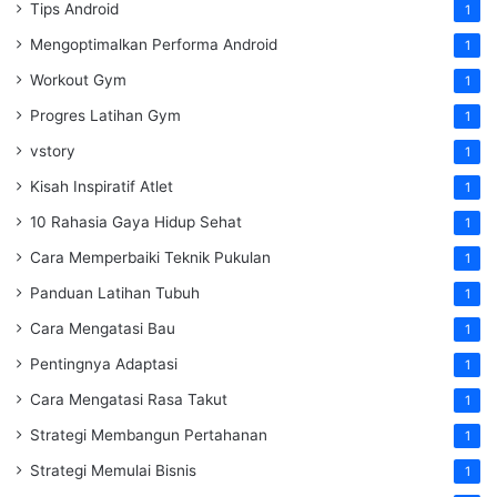
Tips Android
1
Mengoptimalkan Performa Android
1
Workout Gym
1
Progres Latihan Gym
1
vstory
1
Kisah Inspiratif Atlet
1
10 Rahasia Gaya Hidup Sehat
1
Cara Memperbaiki Teknik Pukulan
1
Panduan Latihan Tubuh
1
Cara Mengatasi Bau
1
Pentingnya Adaptasi
1
Cara Mengatasi Rasa Takut
1
Strategi Membangun Pertahanan
1
Strategi Memulai Bisnis
1