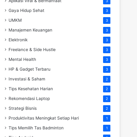
Aplikasi Viral & Bermanfaat
3
Gaya Hidup Sehat
3
UMKM
3
Manajemen Keuangan
3
Elektronik
3
Freelance & Side Hustle
3
Mental Health
3
HP & Gadget Terbaru
3
Investasi & Saham
2
Tips Kesehatan Harian
2
Rekomendasi Laptop
2
Strategi Bisnis
2
Produktivitas Meningkat Setiap Hari
1
Tips Memilih Tas Badminton
1