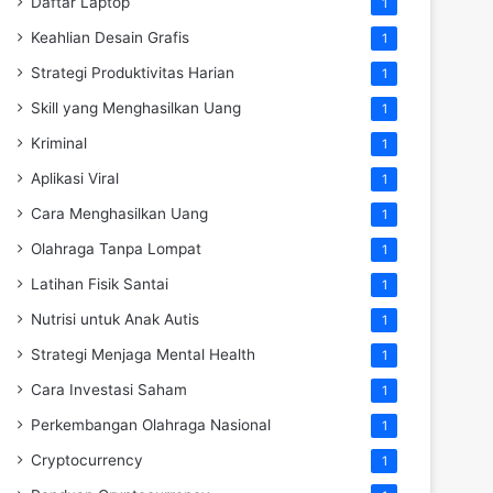
Daftar Laptop
1
Keahlian Desain Grafis
1
Strategi Produktivitas Harian
1
Skill yang Menghasilkan Uang
1
Kriminal
1
Aplikasi Viral
1
Cara Menghasilkan Uang
1
Olahraga Tanpa Lompat
1
Latihan Fisik Santai
1
Nutrisi untuk Anak Autis
1
Strategi Menjaga Mental Health
1
Cara Investasi Saham
1
Perkembangan Olahraga Nasional
1
Cryptocurrency
1