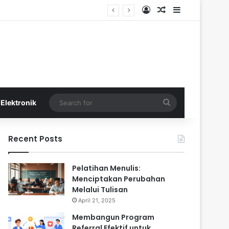
Log In
Random Article
Sidebar
Search
Elektronik
for
Recent Posts
Pelatihan Menulis:
Menciptakan Perubahan
Melalui Tulisan
April 21, 2025
Membangun Program
Referral Efektif untuk