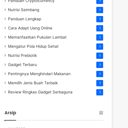
Panduan Cryptocurrency
1
Nutrisi Seimbang
1
Panduan Lengkap
1
Cara Adapt Uang Online
1
Memanfaatkan Pukulan Lambat
1
Mengatur Pola Hidup Sehat
1
Nutrisi Prebiotik
1
Gadget Terbaru
1
Pentingnya Menghindari Makanan
1
Memilih Jenis Buah Terbaik
1
Review Ringkas Gadget Serbaguna
1
Arsip