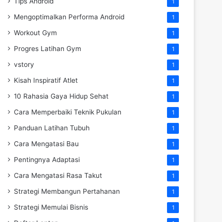
Tips Android
1
Mengoptimalkan Performa Android
1
Workout Gym
1
Progres Latihan Gym
1
vstory
1
Kisah Inspiratif Atlet
1
10 Rahasia Gaya Hidup Sehat
1
Cara Memperbaiki Teknik Pukulan
1
Panduan Latihan Tubuh
1
Cara Mengatasi Bau
1
Pentingnya Adaptasi
1
Cara Mengatasi Rasa Takut
1
Strategi Membangun Pertahanan
1
Strategi Memulai Bisnis
1