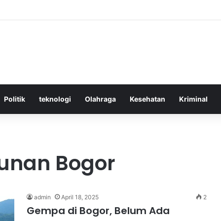
ktif Menggunakan Media Sosial untuk Menghemat Waktu Berharga Anda
Politik
teknologi
Olahraga
Kesehatan
Kriminal
unan Bogor
admin
April 18, 2025
2
Gempa di Bogor, Belum Ada