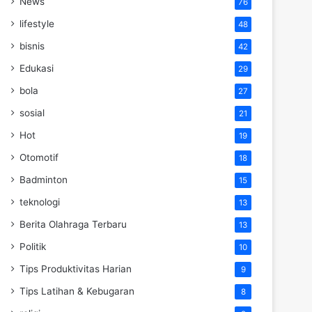
News
76
lifestyle
48
bisnis
42
Edukasi
29
bola
27
sosial
21
Hot
19
Otomotif
18
Badminton
15
teknologi
13
Berita Olahraga Terbaru
13
Politik
10
Tips Produktivitas Harian
9
Tips Latihan & Kebugaran
8