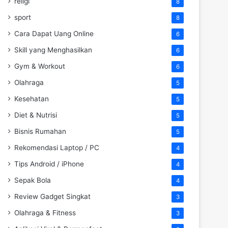
religi
8
sport
8
Cara Dapat Uang Online
6
Skill yang Menghasilkan
6
Gym & Workout
6
Olahraga
5
Kesehatan
5
Diet & Nutrisi
5
Bisnis Rumahan
5
Rekomendasi Laptop / PC
4
Tips Android / iPhone
4
Sepak Bola
4
Review Gadget Singkat
3
Olahraga & Fitness
3