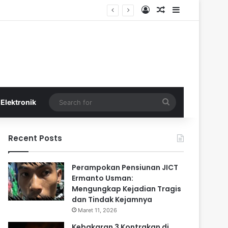
Log In
Random Article
Sidebar
Search
Elektronik
for
Recent Posts
Perampokan Pensiunan JICT
Ermanto Usman:
Mengungkap Kejadian Tragis
dan Tindak Kejamnya
Maret 11, 2026
Kebakaran 3 Kontrakan di