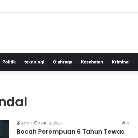
ktif Menggunakan Media Sosial untuk Menghemat Waktu Berharga Anda
Politik
teknologi
Olahraga
Kesehatan
Kriminal
ndal
admin
April 19, 2025
4
Bocah Perempuan 6 Tahun Tewas