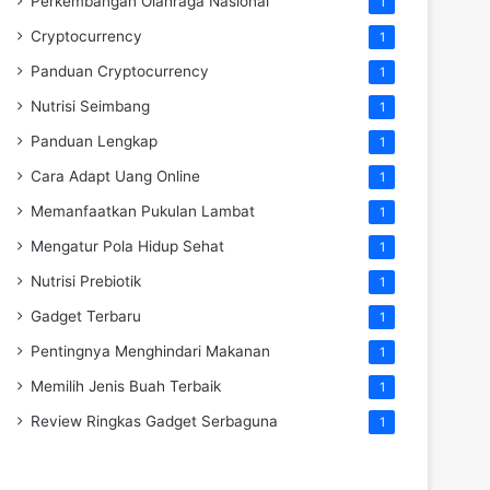
Perkembangan Olahraga Nasional
1
Cryptocurrency
1
Panduan Cryptocurrency
1
Nutrisi Seimbang
1
Panduan Lengkap
1
Cara Adapt Uang Online
1
Memanfaatkan Pukulan Lambat
1
Mengatur Pola Hidup Sehat
1
Nutrisi Prebiotik
1
Gadget Terbaru
1
Pentingnya Menghindari Makanan
1
Memilih Jenis Buah Terbaik
1
Review Ringkas Gadget Serbaguna
1