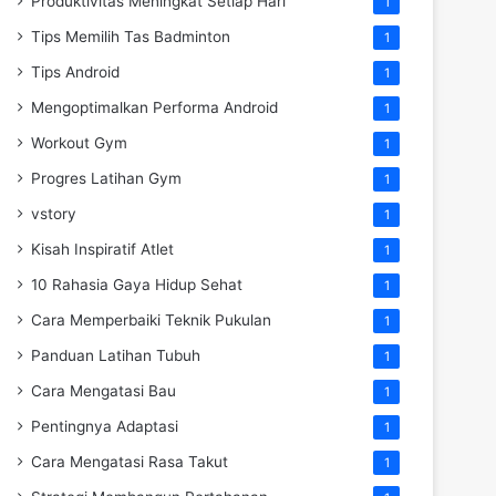
Produktivitas Meningkat Setiap Hari
1
Tips Memilih Tas Badminton
1
Tips Android
1
Mengoptimalkan Performa Android
1
Workout Gym
1
Progres Latihan Gym
1
vstory
1
Kisah Inspiratif Atlet
1
10 Rahasia Gaya Hidup Sehat
1
Cara Memperbaiki Teknik Pukulan
1
Panduan Latihan Tubuh
1
Cara Mengatasi Bau
1
Pentingnya Adaptasi
1
Cara Mengatasi Rasa Takut
1