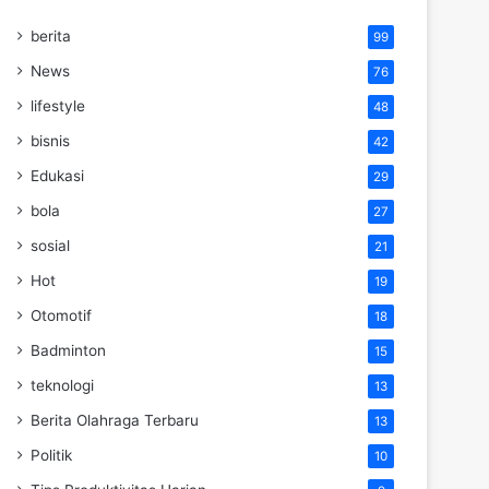
berita
99
News
76
lifestyle
48
bisnis
42
Edukasi
29
bola
27
sosial
21
Hot
19
Otomotif
18
Badminton
15
teknologi
13
Berita Olahraga Terbaru
13
Politik
10