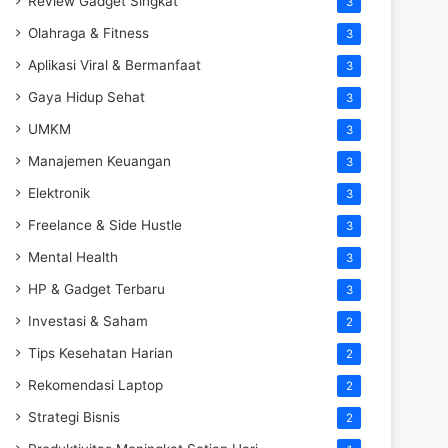
Review Gadget Singkat
3
Olahraga & Fitness
3
Aplikasi Viral & Bermanfaat
3
Gaya Hidup Sehat
3
UMKM
3
Manajemen Keuangan
3
Elektronik
3
Freelance & Side Hustle
3
Mental Health
3
HP & Gadget Terbaru
3
Investasi & Saham
2
Tips Kesehatan Harian
2
Rekomendasi Laptop
2
Strategi Bisnis
2