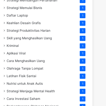
Strategi Membangun Pertahanan
1
Strategi Memulai Bisnis
1
Daftar Laptop
1
Keahlian Desain Grafis
1
Strategi Produktivitas Harian
1
Skill yang Menghasilkan Uang
1
Kriminal
1
Aplikasi Viral
1
Cara Menghasilkan Uang
1
Olahraga Tanpa Lompat
1
Latihan Fisik Santai
1
Nutrisi untuk Anak Autis
1
Strategi Menjaga Mental Health
1
Cara Investasi Saham
1