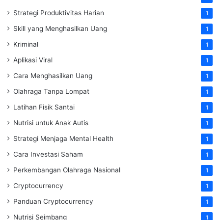
Strategi Produktivitas Harian
1
Skill yang Menghasilkan Uang
1
Kriminal
1
Aplikasi Viral
1
Cara Menghasilkan Uang
1
Olahraga Tanpa Lompat
1
Latihan Fisik Santai
1
Nutrisi untuk Anak Autis
1
Strategi Menjaga Mental Health
1
Cara Investasi Saham
1
Perkembangan Olahraga Nasional
1
Cryptocurrency
1
Panduan Cryptocurrency
1
Nutrisi Seimbang
1