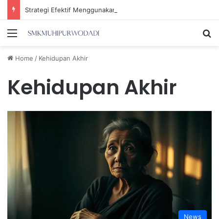
Strategi Efektif Menggunakan Media Sosial untuk Menghemat Waktu Berharga Anda
Menu
Se
Home
/
Kehidupan Akhir
Kehidupan Akhir
News