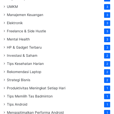
UMKM
3
Manajemen Keuangan
3
Elektronik
3
Freelance & Side Hustle
3
Mental Health
3
HP & Gadget Terbaru
3
Investasi & Saham
2
Tips Kesehatan Harian
2
Rekomendasi Laptop
2
Strategi Bisnis
2
Produktivitas Meningkat Setiap Hari
1
Tips Memilih Tas Badminton
1
Tips Android
1
Mengoptimalkan Performa Android
1