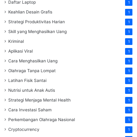
Daftar Laptop
1
Keahlian Desain Grafis
1
Strategi Produktivitas Harian
1
Skill yang Menghasilkan Uang
1
Kriminal
1
Aplikasi Viral
1
Cara Menghasilkan Uang
1
Olahraga Tanpa Lompat
1
Latihan Fisik Santai
1
Nutrisi untuk Anak Autis
1
Strategi Menjaga Mental Health
1
Cara Investasi Saham
1
Perkembangan Olahraga Nasional
1
Cryptocurrency
1