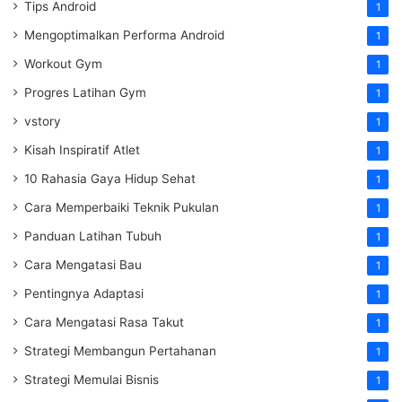
Tips Android
1
Mengoptimalkan Performa Android
1
Workout Gym
1
Progres Latihan Gym
1
vstory
1
Kisah Inspiratif Atlet
1
10 Rahasia Gaya Hidup Sehat
1
Cara Memperbaiki Teknik Pukulan
1
Panduan Latihan Tubuh
1
Cara Mengatasi Bau
1
Pentingnya Adaptasi
1
Cara Mengatasi Rasa Takut
1
Strategi Membangun Pertahanan
1
Strategi Memulai Bisnis
1