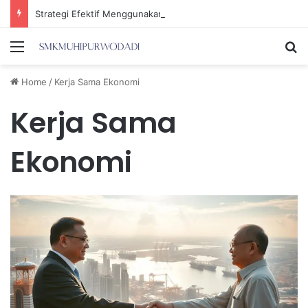
Strategi Efektif Menggunakan Media Sosial untuk Menghemat Waktu Berharga Anda
Menu
Se
Home
/
Kerja Sama Ekonomi
Kerja Sama
Ekonomi