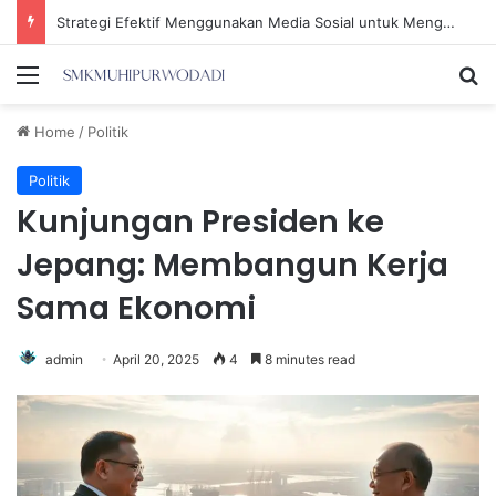
Strategi Efektif Menggunakan Media Sosial untuk Menghemat Waktu Berharga Anda
Menu
Se
Home
/
Politik
Politik
Kunjungan Presiden ke
Jepang: Membangun Kerja
Sama Ekonomi
admin
April 20, 2025
4
8 minutes read