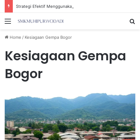
Strategi Efektif Menggunakan Media Sosial untuk Menghemat Waktu Berharga Anda
Menu
Se
Home
/
Kesiagaan Gempa Bogor
Kesiagaan Gempa
Bogor