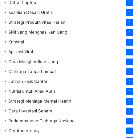
Daftar Laptop
1
Keahlian Desain Grafis
1
Strategi Produktivitas Harian
1
Skill yang Menghasilkan Uang
1
Kriminal
1
Aplikasi Viral
1
Cara Menghasilkan Uang
1
Olahraga Tanpa Lompat
1
Latihan Fisik Santai
1
Nutrisi untuk Anak Autis
1
Strategi Menjaga Mental Health
1
Cara Investasi Saham
1
Perkembangan Olahraga Nasional
1
Cryptocurrency
1