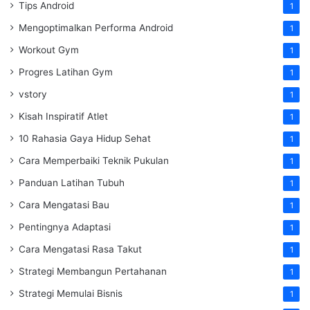
Tips Android
1
Mengoptimalkan Performa Android
1
Workout Gym
1
Progres Latihan Gym
1
vstory
1
Kisah Inspiratif Atlet
1
10 Rahasia Gaya Hidup Sehat
1
Cara Memperbaiki Teknik Pukulan
1
Panduan Latihan Tubuh
1
Cara Mengatasi Bau
1
Pentingnya Adaptasi
1
Cara Mengatasi Rasa Takut
1
Strategi Membangun Pertahanan
1
Strategi Memulai Bisnis
1