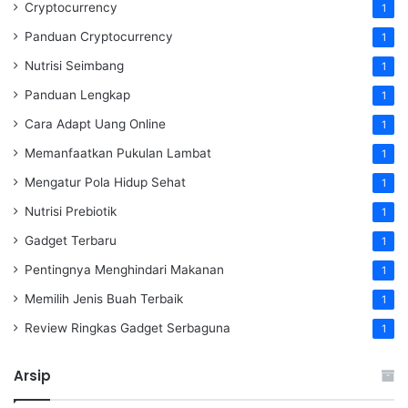
Cryptocurrency
1
Panduan Cryptocurrency
1
Nutrisi Seimbang
1
Panduan Lengkap
1
Cara Adapt Uang Online
1
Memanfaatkan Pukulan Lambat
1
Mengatur Pola Hidup Sehat
1
Nutrisi Prebiotik
1
Gadget Terbaru
1
Pentingnya Menghindari Makanan
1
Memilih Jenis Buah Terbaik
1
Review Ringkas Gadget Serbaguna
1
Arsip