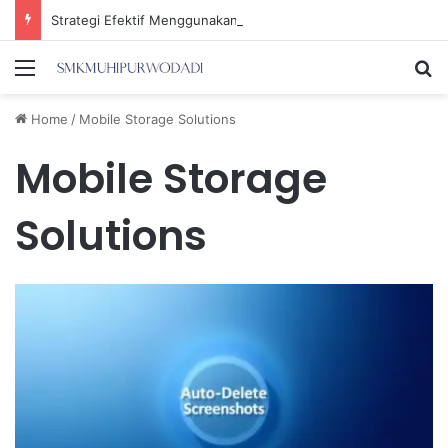
Strategi Efektif Menggunakan Media Sosial untuk Menghemat Waktu Berharga Anda
Menu
Se
Home
/
Mobile Storage Solutions
Mobile Storage
Solutions