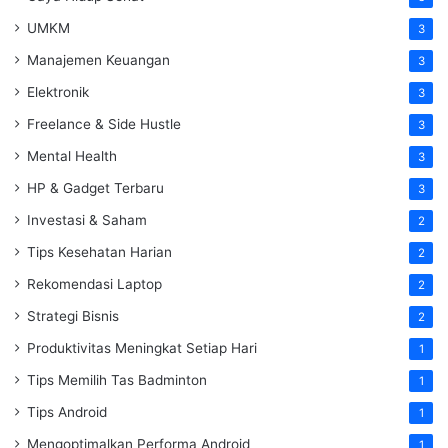
UMKM
3
Manajemen Keuangan
3
Elektronik
3
Freelance & Side Hustle
3
Mental Health
3
HP & Gadget Terbaru
3
Investasi & Saham
2
Tips Kesehatan Harian
2
Rekomendasi Laptop
2
Strategi Bisnis
2
Produktivitas Meningkat Setiap Hari
1
Tips Memilih Tas Badminton
1
Tips Android
1
Mengoptimalkan Performa Android
1