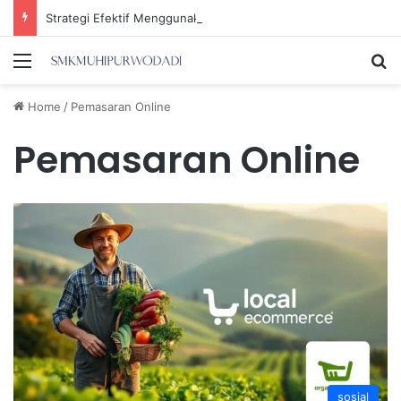
Strategi Efektif Menggunakan Media Sosial untuk Menghemat Waktu Berharga Anda
Menu
Se
Home
/
Pemasaran Online
Pemasaran Online
sosial