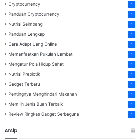
Cryptocurrency
1
Panduan Cryptocurrency
1
Nutrisi Seimbang
1
Panduan Lengkap
1
Cara Adapt Uang Online
1
Memanfaatkan Pukulan Lambat
1
Mengatur Pola Hidup Sehat
1
Nutrisi Prebiotik
1
Gadget Terbaru
1
Pentingnya Menghindari Makanan
1
Memilih Jenis Buah Terbaik
1
Review Ringkas Gadget Serbaguna
1
Arsip