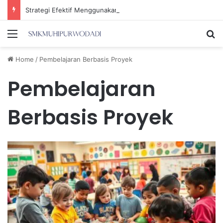
Strategi Efektif Menggunakan Media Sosial untuk Menghemat Waktu Berharga Anda
Menu
Se
Home
/
Pembelajaran Berbasis Proyek
Pembelajaran
Berbasis Proyek