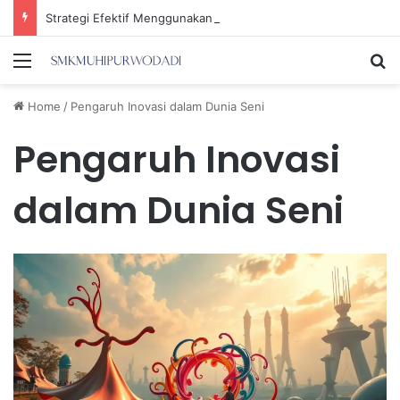
Strategi Efektif Menggunakan Media Sosial untuk Menghemat Waktu Berharga Anda
Menu
Se
Home
/
Pengaruh Inovasi dalam Dunia Seni
Pengaruh Inovasi
dalam Dunia Seni