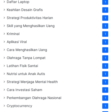
Daftar Laptop
1
Keahlian Desain Grafis
1
Strategi Produktivitas Harian
1
Skill yang Menghasilkan Uang
1
Kriminal
1
Aplikasi Viral
1
Cara Menghasilkan Uang
1
Olahraga Tanpa Lompat
1
Latihan Fisik Santai
1
Nutrisi untuk Anak Autis
1
Strategi Menjaga Mental Health
1
Cara Investasi Saham
1
Perkembangan Olahraga Nasional
1
Cryptocurrency
1