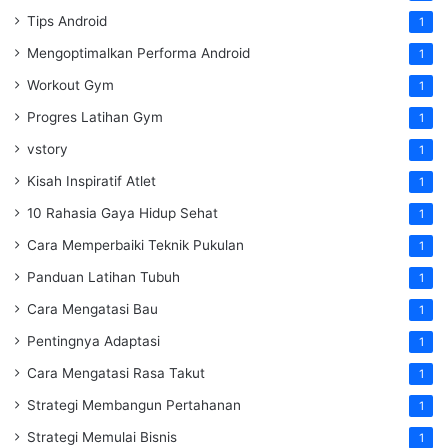
Tips Android
1
Mengoptimalkan Performa Android
1
Workout Gym
1
Progres Latihan Gym
1
vstory
1
Kisah Inspiratif Atlet
1
10 Rahasia Gaya Hidup Sehat
1
Cara Memperbaiki Teknik Pukulan
1
Panduan Latihan Tubuh
1
Cara Mengatasi Bau
1
Pentingnya Adaptasi
1
Cara Mengatasi Rasa Takut
1
Strategi Membangun Pertahanan
1
Strategi Memulai Bisnis
1