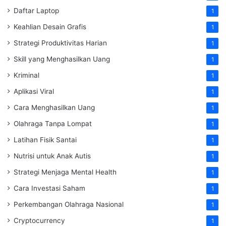
Daftar Laptop
1
Keahlian Desain Grafis
1
Strategi Produktivitas Harian
1
Skill yang Menghasilkan Uang
1
Kriminal
1
Aplikasi Viral
1
Cara Menghasilkan Uang
1
Olahraga Tanpa Lompat
1
Latihan Fisik Santai
1
Nutrisi untuk Anak Autis
1
Strategi Menjaga Mental Health
1
Cara Investasi Saham
1
Perkembangan Olahraga Nasional
1
Cryptocurrency
1