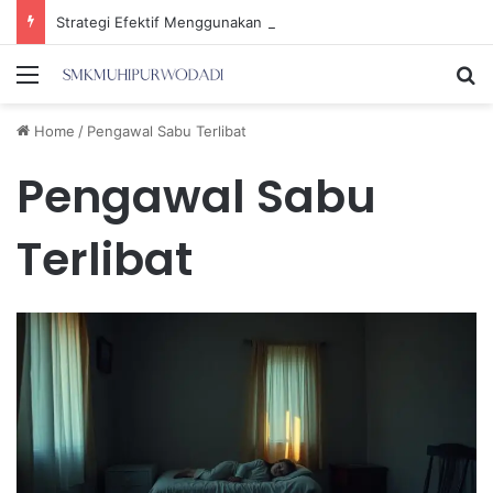
Strategi Efektif Menggunakan Media Sosial untuk Menghemat Waktu Berharga Anda
Menu
Se
Home
/
Pengawal Sabu Terlibat
Pengawal Sabu
Terlibat