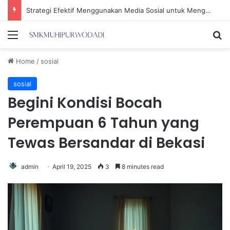
Strategi Efektif Menggunakan Media Sosial untuk Menghemat Waktu Berharga Anda
Menu
Se
Home
/
sosial
sosial
Begini Kondisi Bocah
Perempuan 6 Tahun yang
Tewas Bersandar di Bekasi
admin
April 19, 2025
3
8 minutes read