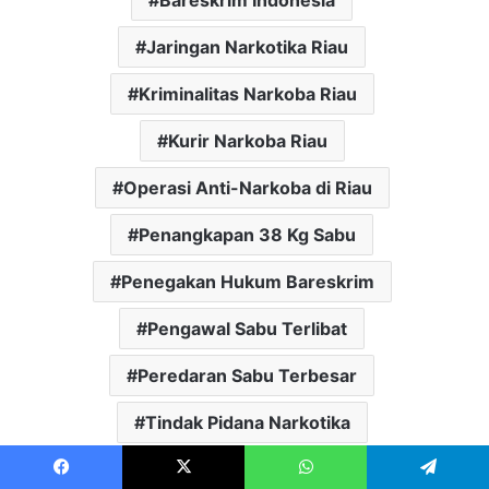
Bareskrim Indonesia
Jaringan Narkotika Riau
Kriminalitas Narkoba Riau
Kurir Narkoba Riau
Operasi Anti-Narkoba di Riau
Penangkapan 38 Kg Sabu
Penegakan Hukum Bareskrim
Pengawal Sabu Terlibat
Peredaran Sabu Terbesar
Tindak Pidana Narkotika
LinkedIn
Tumblr
Pinterest
Reddit
VKontakte
Share via Email
Facebook
X
WhatsApp
Telegram