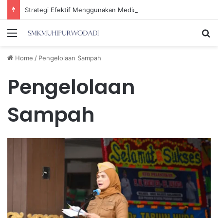
Strategi Efektif Menggunakan Media Sosial untuk Menghemat Waktu Berharga Anda
Menu
Se
Home
/
Pengelolaan Sampah
Pengelolaan
Sampah