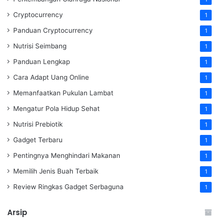
Cryptocurrency
1
Panduan Cryptocurrency
1
Nutrisi Seimbang
1
Panduan Lengkap
1
Cara Adapt Uang Online
1
Memanfaatkan Pukulan Lambat
1
Mengatur Pola Hidup Sehat
1
Nutrisi Prebiotik
1
Gadget Terbaru
1
Pentingnya Menghindari Makanan
1
Memilih Jenis Buah Terbaik
1
Review Ringkas Gadget Serbaguna
1
Arsip