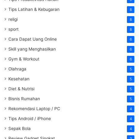
Tips Latihan & Kebugaran
8
religi
8
sport
8
Cara Dapat Uang Online
6
Skill yang Menghasilkan
6
Gym & Workout
6
Olahraga
5
Kesehatan
5
Diet & Nutrisi
5
Bisnis Rumahan
5
Rekomendasi Laptop / PC
4
Tips Android / iPhone
4
Sepak Bola
4
Review Gadget Singkat
3