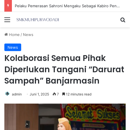
Pelaku Pemerasan Sahroni Mengaku Sebagai Kabiro Penindakan KPK
Menu
Se
Home
/
News
News
Kolaborasi Semua Pihak
Diperlukan Tangani “Darurat
Sampah” Banjarmasin
admin
Juni 1, 2025
7
12 minutes read