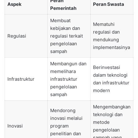
Peran
Aspek
Peran Swasta
Pemerintah
Membuat
Mematuhi
kebijakan dan
regulasi dan
Regulasi
regulasi terkait
mendukung
pengelolaan
implementasinya
sampah
Membangun dan
Berinvestasi
memelihara
dalam teknologi
Infrastruktur
infrastruktur
dan infrastruktur
pengelolaan
modern
sampah
Mengembangkan
Mendorong
teknologi dan
inovasi melalui
metode
Inovasi
program
pengelolaan
penelitian dan
sampah yang