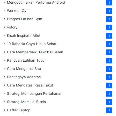
Mengoptimalkan Performa Android
1
Workout Gym
1
Progres Latihan Gym
1
vstory
1
Kisah Inspiratif Atlet
1
10 Rahasia Gaya Hidup Sehat
1
Cara Memperbaiki Teknik Pukulan
1
Panduan Latihan Tubuh
1
Cara Mengatasi Bau
1
Pentingnya Adaptasi
1
Cara Mengatasi Rasa Takut
1
Strategi Membangun Pertahanan
1
Strategi Memulai Bisnis
1
Daftar Laptop
1