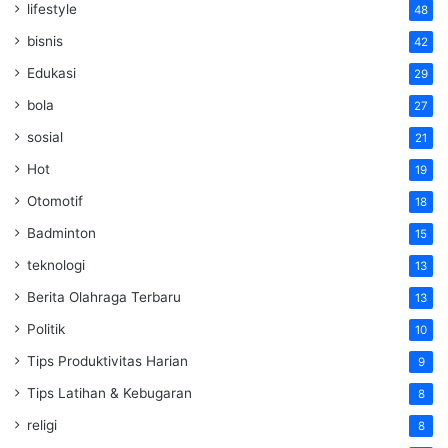
lifestyle
48
bisnis
42
Edukasi
29
bola
27
sosial
21
Hot
19
Otomotif
18
Badminton
15
teknologi
13
Berita Olahraga Terbaru
13
Politik
10
Tips Produktivitas Harian
9
Tips Latihan & Kebugaran
8
religi
8