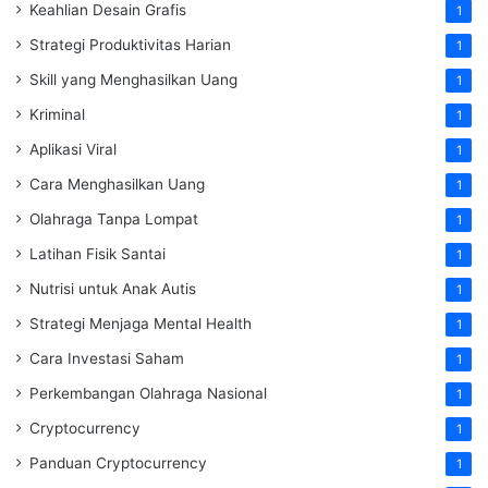
Keahlian Desain Grafis
1
Strategi Produktivitas Harian
1
Skill yang Menghasilkan Uang
1
Kriminal
1
Aplikasi Viral
1
Cara Menghasilkan Uang
1
Olahraga Tanpa Lompat
1
Latihan Fisik Santai
1
Nutrisi untuk Anak Autis
1
Strategi Menjaga Mental Health
1
Cara Investasi Saham
1
Perkembangan Olahraga Nasional
1
Cryptocurrency
1
Panduan Cryptocurrency
1