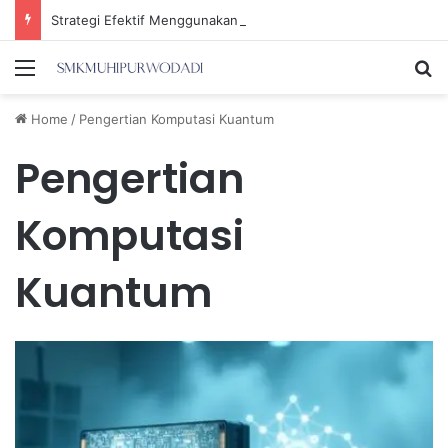
Strategi Efektif Menggunakan Media Sosial untuk Menghemat Waktu Berharga Anda
Menu
Se
Home
/
Pengertian Komputasi Kuantum
Pengertian
Komputasi
Kuantum