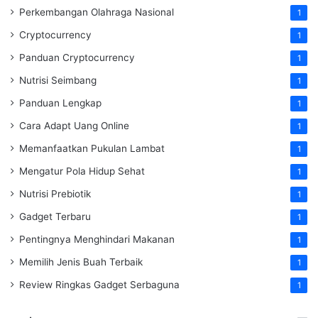
Perkembangan Olahraga Nasional
1
Cryptocurrency
1
Panduan Cryptocurrency
1
Nutrisi Seimbang
1
Panduan Lengkap
1
Cara Adapt Uang Online
1
Memanfaatkan Pukulan Lambat
1
Mengatur Pola Hidup Sehat
1
Nutrisi Prebiotik
1
Gadget Terbaru
1
Pentingnya Menghindari Makanan
1
Memilih Jenis Buah Terbaik
1
Review Ringkas Gadget Serbaguna
1